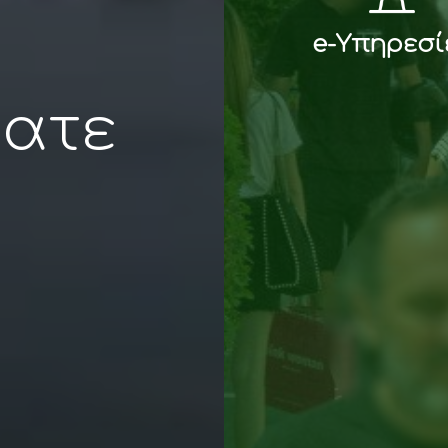
e-Υπηρεσί
θατε