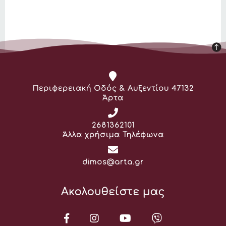
Διεύθυνση:
Περιφερειακή Οδός & Αυξεντίου 47132
Άρτα
Τηλέφωνο:
2681362101
Άλλα χρήσιμα Τηλέφωνα
Email:
dimos@arta.gr
Ακολουθείστε μας