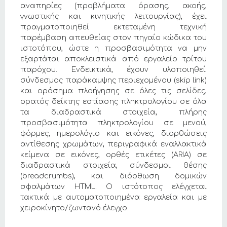
αναπηρίες (προβλήματα όρασης, ακοής,
γνωστικής και κινητικής λειτουργίας), έχει
πραγματοποιηθεί εκτεταμένη τεχνική
παρέμβαση απευθείας στον πηγαίο κώδικα του
ιστοτόπου, ώστε η προσβασιμότητα να μην
εξαρτάται αποκλειστικά από εργαλείο τρίτου
παρόχου. Ενδεικτικά, έχουν υλοποιηθεί:
σύνδεσμος παράκαμψης περιεχομένου (skip link)
και ορόσημα πλοήγησης σε όλες τις σελίδες,
ορατός δείκτης εστίασης πληκτρολογίου σε όλα
τα διαδραστικά στοιχεία, πλήρης
προσβασιμότητα πληκτρολογίου σε μενού,
φόρμες, ημερολόγιο και εικόνες, διορθώσεις
αντίθεσης χρωμάτων, περιγραφικά εναλλακτικά
κείμενα σε εικόνες, ορθές ετικέτες (ARIA) σε
διαδραστικά στοιχεία, σύνδεσμοι θέσης
(breadcrumbs), και διόρθωση δομικών
σφαλμάτων HTML. Ο ιστότοπος ελέγχεται
τακτικά με αυτοματοποιημένα εργαλεία και με
χειροκίνητο/ζωντανό έλεγχο.