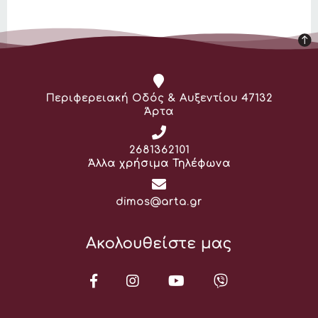
Διεύθυνση:
Περιφερειακή Οδός & Αυξεντίου 47132
Άρτα
Τηλέφωνο:
2681362101
Άλλα χρήσιμα Τηλέφωνα
Email:
dimos@arta.gr
Ακολουθείστε μας