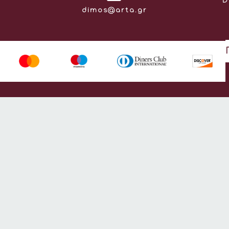
D
Email:
dimos@arta.gr