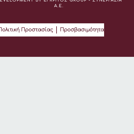
EVELOPMENT BY ΕΓΚΡΙΤΟΣ GROUP - ΣΥΝΕΡΓΑΣΙΑ
Α.Ε.
Πολιτική Προστασίας
Προσβασιμότητα