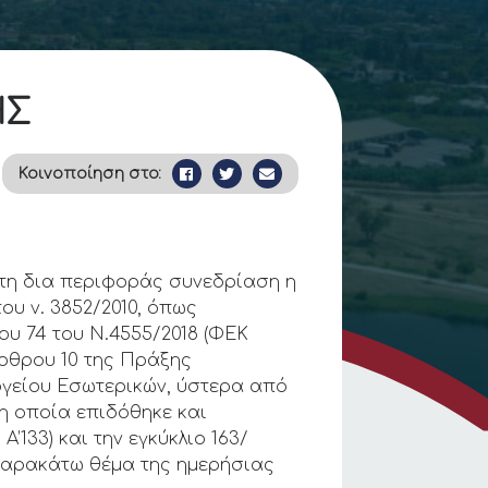
ΗΣ
Κοινοποίηση στο:
ακτη δια περιφοράς συνεδρίαση η
ου ν. 3852/2010, όπως
ου 74 του Ν.4555/2018 (ΦΕΚ
άρθρου 10 της Πράξης
ουργείου Εσωτερικών, ύστερα από
 η οποία επιδόθηκε και
’133) και την εγκύκλιο 163/
παρακάτω θέμα της ημερήσιας