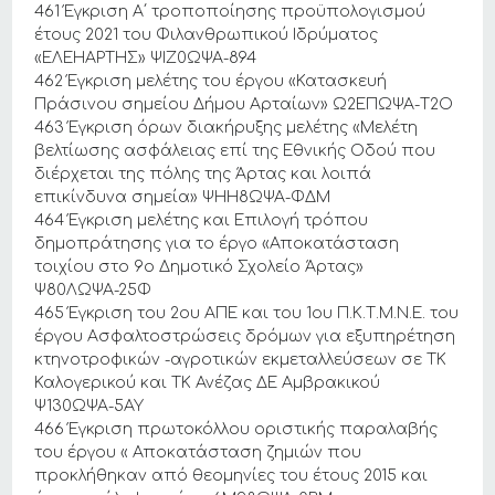
461 Έγκριση Α΄ τροποποίησης προϋπολογισμού
έτους 2021 του Φιλανθρωπικού Ιδρύματος
«ΕΛΕΗΑΡΤΗΣ» ΨΙΖ0ΩΨΑ-894
462 Έγκριση μελέτης του έργου «Κατασκευή
Πράσινου σημείου Δήμου Αρταίων» Ω2ΕΠΩΨΑ-Τ2Ο
463 Έγκριση όρων διακήρυξης μελέτης «Μελέτη
βελτίωσης ασφάλειας επί της Εθνικής Οδού που
διέρχεται της πόλης της Άρτας και λοιπά
επικίνδυνα σημεία» ΨΗΗ8ΩΨΑ-ΦΔΜ
464 Έγκριση μελέτης και Επιλογή τρόπου
δημοπράτησης για το έργο «Αποκατάσταση
τοιχίου στο 9ο Δημοτικό Σχολείο Άρτας»
Ψ80ΛΩΨΑ-25Φ
465 Έγκριση του 2ου ΑΠΕ και του 1ου Π.Κ.Τ.Μ.Ν.Ε. του
έργου Ασφαλτοστρώσεις δρόμων για εξυπηρέτηση
κτηνοτροφικών -αγροτικών εκμεταλλεύσεων σε ΤΚ
Καλογερικού και ΤΚ Ανέζας ΔΕ Αμβρακικού
Ψ130ΩΨΑ-5ΑΥ
466 Έγκριση πρωτοκόλλου οριστικής παραλαβής
του έργου « Αποκατάσταση ζημιών που
προκλήθηκαν από θεομηνίες του έτους 2015 και