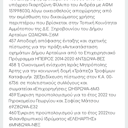
υπόχρεο Γκαρτζώνη Φίλλιπο του Ανδρέα με ΑΦΜ
151998030, λόγω οικειοθελούς αποχώρησης από
την εκμίσθωση του δικαιώματος χρήσης
περιπτέρου που βρίσκεται στην Τοπική Κοινότητα
Αμμότοπου της Δ.Ε. Ξηροβουνίου του Δήμου
Αρταίων Ω2ΑΙΩΨΑ-Ξ6Μ
457 Αποδοχή απόφασης ένταξης και σχετικής
πίστωσης για την πράξη «Αντικατάσταση
οχημάτων Δήμου Αρταίων» από το Επιχειρησιακό
Πρόγραμμα ΗΠΕΙΡΟΣ 2014-2020 6ΝΤΔΩΨΑ-ΒΕΣ
458 1) Οικονομική ενίσχυση Ιεράς Μητρόπολης
Άρτης για την κοινωνική δομή «Τράπεζα Τροφίμων
Καταφυγή». 2)Εξειδίκευση πίστωσης στον Κ.Α. 00-
6736: σε πολιτιστικούς συλλόγους και
σωματεία».«Επιχορηγήσεις ΩΗ5ΡΩΨΑ-6Μ3
459 Έγκριση προϋπολογισμού για το έτος 2022 του
Γηροκομείου Γεωργίου και Σοφίας Μάτσου:
69Ζ8ΩΨΑ-Ε32
460 Έγκριση προϋπολογισμού για το έτος 2022του
Φιλανθρωπικού Ιδρύματος «ΕΛΕΗΑΡΤΗΣ»
6ΜΝ8ΩΨΑ-ΝΒΞ