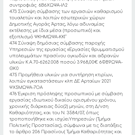
συντροφιάς. 6Β6ΧΩΨΑ-ΙΛ2
473 Σύναψη σύμβασης των εργασιών καθαρισμού
τουαλετών και λοιπών εσωτερικών χώρων
Δημοτικής Αγοράς Άρτας, λόγω αδυναμίας
εκτέλεσης με ίδια μέσα (προσωπικό) και
εξοπλισμό ΨΚΗΜΩΨΑ-ΚΚΓ
474 Σύναψη δημόσιας σύμβασης παροχής
Υπηρεσιών της εργασίας «Εργασίες θρυμματισμού
υπολειμμάτων πρασίνου ογκωδών και αδρανών
υλικών Κ.Α.70-6262.008 ποσού 3.968,00€ 6ΦΒ9ΩΨΑ-
ΘΚ0
475 Προμήθεια υλικών για συντήρηση κτιρίων,
λοιπών εγκαταστάσεων κλπ ΔΕ Αρταίων 2021
ΨΧ5ΜΩΨΑ-7ΟΑ
476 Έγκριση πρόσληψης προσωπικού με σύμβαση
εργασίας ιδιωτικού δικαίου ορισμένου χρόνου,
χρονικής διάρκειας δύο(2) μηνών, στη Δ/νση
Καθαριότητας, και του Ν. 3584/07, όπως
τροποποιήθηκε και ισχύειΥπηρεσιών (Τμήμα
Πολιτικής Προστασίας), σύμφωνα με τις διατάξεις
το άρθρο 206 Πρασίνου( Τμήμα Καθαριότητας και