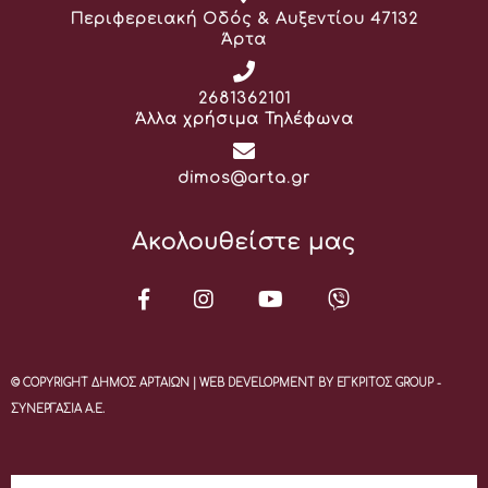
Διεύθυνση:
Περιφερειακή Οδός & Αυξεντίου 47132
Άρτα
Τηλέφωνο:
2681362101
Άλλα χρήσιμα Τηλέφωνα
Email:
dimos@arta.gr
Ακολουθείστε μας
© COPYRIGHT ΔΗΜΟΣ ΑΡΤΑΙΩΝ | WEB DEVELOPMENT BY ΕΓΚΡΙΤΟΣ GROUP -
ΣΥΝΕΡΓΑΣΙΑ Α.Ε.