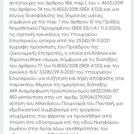
αντίστοιχες του άρθρου 184, παρ.1, του ν. 4635/2019
του άρθρου 74 του Ν.4555/2018 (ΦΕΚ Α’133) και για
λόγους διασφάλισης της δημόσιας υγείας,
σύμφωνα με την παρ. 1 του άρθρου 10 της Πράξης
Νομοθετικού Περιεχομένου (ΦΕΚ 55/τ.Α’/ 11-3-2020),
τις σχετικές εγκυκλίους του Υπουργείου
Εσωτερικών, ύστερα από την 25242/19-11-2021
έγγραφη πρόσκληση, του Προέδρου της
Οικονομικής Επιτροπής, η οποία επιδόθηκε και
δημοσιεύθηκε νόμιμα, σύμφωνα με τις διατάξεις
του άρθρου 77 του Ν.4555/2018 (ΦΕΚ Α’133) και την
εγκύκλιο 163/ 33282/29-5-2020 του Υπουργείου
Εσωτερικών για συζήτηση και λήψη απόφασης στα
παρακάτω θέματα της ημερήσιας διάταξης:
449 Αναμόρφωση προϋπολογισμού 683ΣΩΨΑ-Ι37
450 «Απάντηση στην υπ’ αριθμ. 20904/27.9.2021
αίτηση του Αθανάσιου Πουρναρά του Παντελή, για
εξωδικαστικό συμβιβασμό επί τροχαίου
ατυχήματος που φέρεται να προκλήθηκε από
πτώση στο οδόστρωμα επί της οδού Νικηφόρου
Αγγέλου στην Άρτα, λόγω ολισθηρότητας του