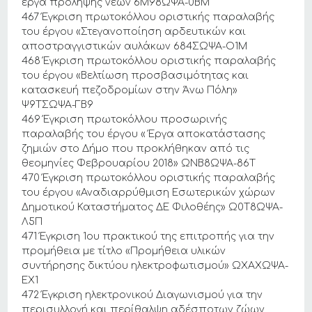
έργα πρόληψης νέων 6Μ98ΩΨΑ-0ΒΜ
467 Έγκριση πρωτοκόλλου οριστικής παραλαβής
του έργου «Στεγανοποίηση αρδευτικών και
αποστραγγιστικών αυλάκων 684ΣΩΨΑ-Ο1Μ
468 Έγκριση πρωτοκόλλου οριστικής παραλαβής
του έργου «Βελτίωση προσβασιμότητας και
κατασκευή πεζοδρομίων στην Άνω Πόλη»
Ψ9ΤΣΩΨΑ-ΓΒ9
469 Έγκριση πρωτοκόλλου προσωρινής
παραλαβής του έργου « Έργα αποκατάστασης
ζημιών στο Δήμο που προκλήθηκαν από τις
θεομηνίες Φεβρουαρίου 2018» ΩΝΒ8ΩΨΑ-86Τ
470 Έγκριση πρωτοκόλλου οριστικής παραλαβής
του έργου «Αναδιαρρύθμιση Εσωτερικών χώρων
Δημοτικού Καταστήματος ΔΕ Φιλοθέης» Ω0Τ8ΩΨΑ-
Λ5Π
471 Έγκριση 1ου πρακτικού της επιτροπής για την
προμήθεια με τίτλο «Προμήθεια υλικών
συντήρησης δικτύου ηλεκτροφωτισμού» ΩΧΑΧΩΨΑ-
ΕΧ1
472 Έγκριση ηλεκτρονικού Διαγωνισμού για την
περισυλλογή και περίθαλψη αδέσποτων ζώων