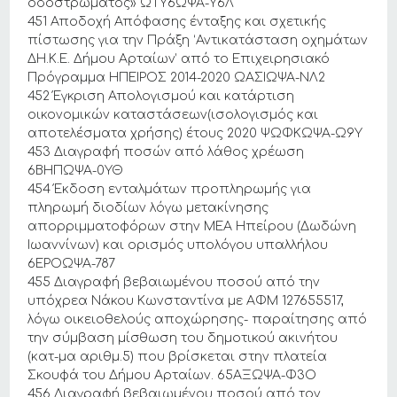
οδοστρώματος» ΩΤΥ6ΩΨΑ-Υ6Λ
451 Αποδοχή Απόφασης ένταξης και σχετικής
πίστωσης για την Πράξη ‘Αντικατάσταση οχημάτων
ΔΗ.Κ.Ε. Δήμου Αρταίων’ από το Επιχειρησιακό
Πρόγραμμα ΗΠΕΙΡΟΣ 2014-2020 ΩΑΣΙΩΨΑ-ΝΛ2
452 Έγκριση Απολογισμού και κατάρτιση
οικονομικών καταστάσεων(ισολογισμός και
αποτελέσματα χρήσης) έτους 2020 ΨΩΦΚΩΨΑ-Ω9Υ
453 Διαγραφή ποσών από λάθος χρέωση
6ΒΗΠΩΨΑ-0ΥΘ
454 Έκδοση ενταλμάτων προπληρωμής για
πληρωμή διοδίων λόγω μετακίνησης
απορριμματοφόρων στην ΜΕΑ Ηπείρου (Δωδώνη
Ιωαννίνων) και ορισμός υπολόγου υπαλλήλου
6ΕΡΟΩΨΑ-787
455 Διαγραφή βεβαιωμένου ποσού από την
υπόχρεα Νάκου Κωνσταντίνα με ΑΦΜ 127655517,
λόγω οικειοθελούς αποχώρησης- παραίτησης από
την σύμβαση μίσθωση του δημοτικού ακινήτου
(κατ-μα αριθμ.5) που βρίσκεται στην πλατεία
Σκουφά του Δήμου Αρταίων. 65ΑΞΩΨΑ-Φ3Ο
456 Διαγραφή βεβαιωμένου ποσού από τον