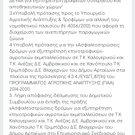
ΔΕΥΑΑ για εξυπηρέτηση γραφείων συνεργείου και
αποθηκευτικών χώρων”
3.«Υποβολή πρότασης προς το Υπουργείο
Αγροτικής Ανάπτυξης & Τροφίμων για αλλαγή του
νομοθετικού πλαισίου (Ν. 4056/2012) που αφορά τη
διαχείριση των ανεπιτήρητων παραγωγικών
ζώων»
4.Υποβολή πρότασης για την «Ασφαλτοστρώσεις
δρόμων για εξυπηρέτηση κτηνοτροφικών-
αγροτικών εκμεταλλεύσεων σε Τ.Κ. Καλογερικού και
Τ.Κ. Ανέζας Δ.Ε. Αμβρακικού και σε Χανόπουλο Τ.Κ.
Γριμπόβου Δ.Ε. Βλαχερνών του Δήμου Αρταίων» στα
πλαίσια της πρόσκλησης 4.3.4./ΕΥΔΠ_87(1η) του
ΠΡΟΓΡΑΜΜΑΤΟΣ ΑΓΡΟΤΙΚΗΣ ΑΝΑΠΤΥΞΗΣ (ΠΑΑ)
2014-2020
5. Λήψη απόφασης-δέσμευσης του Δημοτικού
Συμβουλίου για ένταξη της πράξης
«Ασφαλτοστρώσεις δρόμων για εξυπηρέτηση
κτηνοτροφικών-αγροτικών εκμεταλλεύσεων σε Τ.Κ.
Καλογερικού και Τ.Κ. Ανέζας Δ.Ε. Αμβρακικού και σε
Χανόπουλο Τ.Κ. Γριμπόβου Δ.Ε. Βλαχερνών του
Δήμου Αρταίων» στο Επιχειρησιακό Σχεδιασμό του