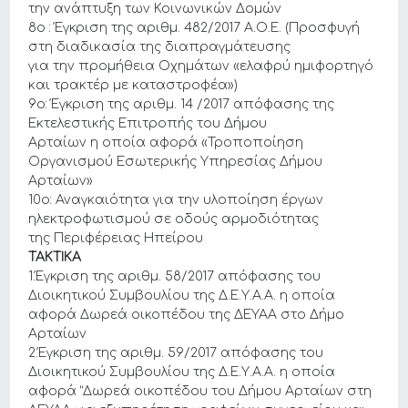
την ανάπτυξη των Κοινωνικών Δομών
8ο : Έγκριση της αριθμ. 482/2017 Α.Ο.Ε. (Προσφυγή
στη διαδικασία της διαπραγμάτευσης
για την προμήθεια Οχημάτων «ελαφρύ ημιφορτηγό
και τρακτέρ με καταστροφέα»)
9ο: Έγκριση της αριθμ. 14 /2017 απόφασης της
Εκτελεστικής Επιτροπής του Δήμου
Αρταίων η οποία αφορά «Τροποποίηση
Οργανισμού Εσωτερικής Υπηρεσίας Δήμου
Αρταίων»
10ο: Αναγκαιότητα για την υλοποίηση έργων
ηλεκτροφωτισμού σε οδούς αρμοδιότητας
της Περιφέρειας Ηπείρου
ΤΑΚΤΙΚΑ
1.Έγκριση της αριθμ. 58/2017 απόφασης του
Διοικητικού Συμβουλίου της Δ.Ε.Υ.Α.Α. η οποία
αφορά Δωρεά οικοπέδου της ΔΕΥΑΑ στο Δήμο
Αρταίων
2.Έγκριση της αριθμ. 59/2017 απόφασης του
Διοικητικού Συμβουλίου της Δ.Ε.Υ.Α.Α. η οποία
αφορά “Δωρεά οικοπέδου του Δήμου Αρταίων στη