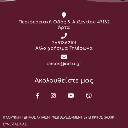
Διεύθυνση:
Περιφερειακή Οδός & Αυξεντίου 47132
Άρτα
Τηλέφωνο:
2681362101
Άλλα χρήσιμα Τηλέφωνα
Email:
dimos@arta.gr
Ακολουθείστε μας
© COPYRIGHT ΔΗΜΟΣ ΑΡΤΑΙΩΝ | WEB DEVELOPMENT BY ΕΓΚΡΙΤΟΣ GROUP -
ΣΥΝΕΡΓΑΣΙΑ Α.Ε.