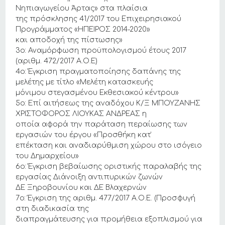
Νηπιαγωγείου Άρτας» στα πλαίσια
της πρόσκλησης 41/2017 του Επιχειρησιακού
Προγράμματος «ΗΠΕΙΡΟΣ 2014-2020»
και αποδοχή της πίστωσης»
3ο: Αναμόρφωση προϋπολογισμού έτους 2017
(αριθμ. 472/2017 Α.Ο.Ε)
4ο: Έγκριση πραγματοποίησης δαπάνης της
μελέτης με τίτλο «Μελέτη κατασκευής
μόνιμου στεγασμένου Εκθεσιακού κέντρου»
5ο: Επί αιτήσεως της αναδόχου Κ/Ξ ΜΠΟΥΖΑΝΗΣ
ΧΡΙΣΤΟΦΟΡΟΣ ΛΙΟΥΚΑΣ ΑΝΔΡΕΑΣ η
οποία αφορά την παράταση περαίωσης των
εργασιών του έργου «Προσθήκη κατ’
επέκταση και αναδιαρύθμιση χώρου στο ισόγειο
του Δημαρχείου»
6ο: Έγκριση βεβαίωσης οριστικής παραλαβής της
εργασίας Διάνοιξη αντιπυρικών ζωνών
ΔΕ Ξηροβουνίου και ΔΕ Βλαχερνών
7ο: Έγκριση της αριθμ. 477/2017 Α.Ο.Ε. (Προσφυγή
στη διαδικασία της
διαπραγμάτευσης για προμήθεια εξοπλισμού για