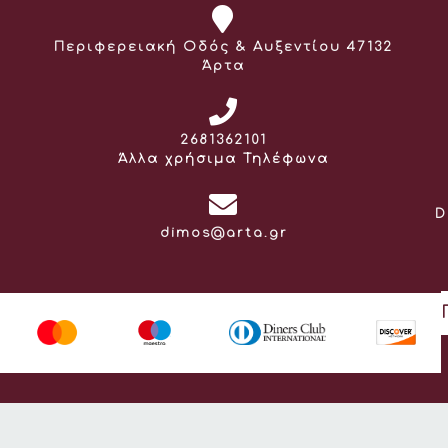
Διεύθυνση:
Περιφερειακή Οδός & Αυξεντίου 47132
Άρτα
Τηλέφωνο:
2681362101
Άλλα χρήσιμα Τηλέφωνα
D
Email:
dimos@arta.gr