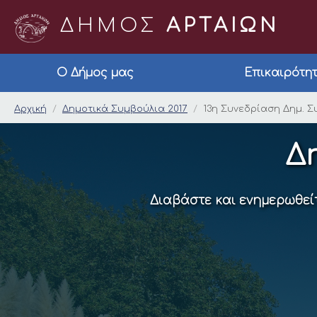
ΔΗΜΟΣ
ΑΡΤΑΙΩΝ
Ο Δήμος μας
Επικαιρότη
13η Συνεδρίαση Δημ. 
Αρχική
Δημοτικά Συμβούλια 2017
13η Συνεδρίαση Δημ. Σ
Δ
Διαβάστε και ενημερωθείτ