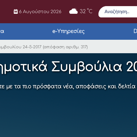
Αναζήτηση
°
32
C
6 Αυγούστου 2026
τα
e-Υπηρεσίες
D
Συμβουλίου 24-5-2017
υμβουλίου 24-5-2017 (απόφαση αριθμ. 317)
ημοτικά Συμβούλια 20
ε με τα πιο πρόσφατα νέα, αποφάσεις και δελτία