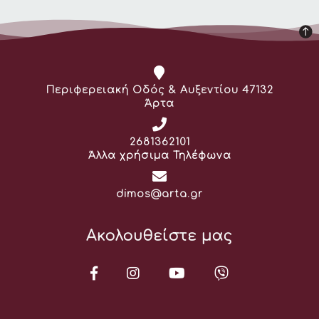
Διεύθυνση:
Περιφερειακή Οδός & Αυξεντίου 47132
Άρτα
Τηλέφωνο:
2681362101
Άλλα χρήσιμα Τηλέφωνα
Email:
dimos@arta.gr
Ακολουθείστε μας