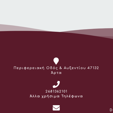
Διεύθυνση:
Περιφερειακή Οδός & Αυξεντίου 47132
Άρτα
Τηλέφωνο:
2681362101
Άλλα χρήσιμα Τηλέφωνα
D