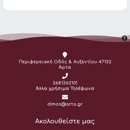
Διεύθυνση:
Περιφερειακή Οδός & Αυξεντίου 47132
Άρτα
Τηλέφωνο:
2681362101
Άλλα χρήσιμα Τηλέφωνα
Email:
dimos@arta.gr
Ακολουθείστε μας