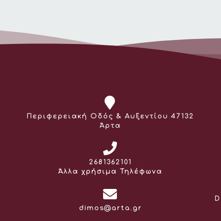
Διεύθυνση:
Περιφερειακή Οδός & Αυξεντίου 47132
Άρτα
Τηλέφωνο:
2681362101
Άλλα χρήσιμα Τηλέφωνα
D
Email:
dimos@arta.gr