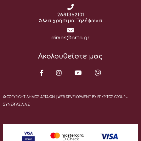
Τηλέφωνο:
2681362101
Άλλα χρήσιμα Τηλέφωνα
Email:
dimos@arta.gr
Ακολουθείστε μας
© COPYRIGHT ΔΗΜΟΣ ΑΡΤΑΙΩΝ | WEB DEVELOPMENT BY ΕΓΚΡΙΤΟΣ GROUP -
ΣΥΝΕΡΓΑΣΙΑ Α.Ε.