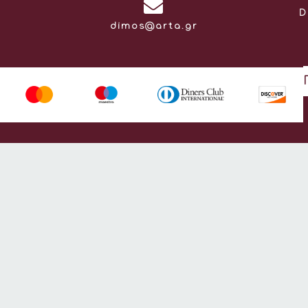
D
Email:
dimos@arta.gr