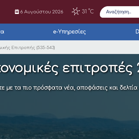
Αναζήτηση
°
31
C
6 Αυγούστου 2026
τα
e-Υπηρεσίες
D
κής Επιτροπής (535-
ικής Επιτροπής (535-543)
ονομικές επιτροπές 
ε με τα πιο πρόσφατα νέα, αποφάσεις και δελτία