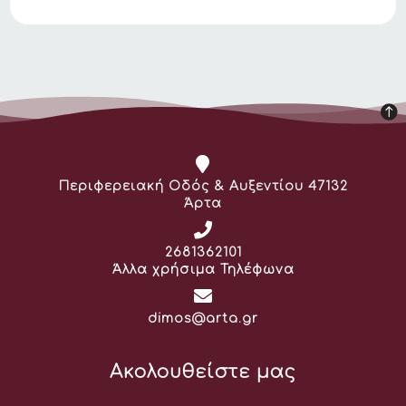
Διεύθυνση:
Περιφερειακή Οδός & Αυξεντίου 47132
Άρτα
Τηλέφωνο:
2681362101
Άλλα χρήσιμα Τηλέφωνα
Email:
dimos@arta.gr
Ακολουθείστε μας