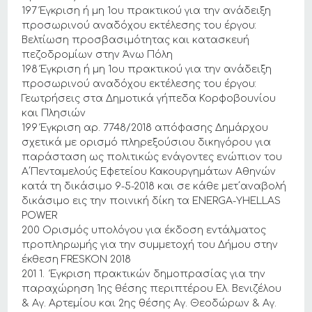
197 Έγκριση ή μη 1ου πρακτικού για την ανάδειξη
προσωρινού αναδόχου εκτέλεσης του έργου:
Βελτίωση προσβασιμότητας και κατασκευή
πεζοδρομίων στην Άνω Πόλη
198 Έγκριση ή μη 1ου πρακτικού για την ανάδειξη
προσωρινού αναδόχου εκτέλεσης του έργου:
Γεωτρήσεις στα Δημοτικά γήπεδα Κορφοβουνίου
και Πλησιών
199 Έγκριση αρ. 7748/2018 απόφασης Δημάρχου
σχετικά με ορισμό πληρεξούσιου δικηγόρου για
παράσταση ως πολιτικώς ενάγοντες ενώπιον του
Α΄Πενταμελούς Εφετείου Κακουργημάτων Αθηνών
κατά τη δικάσιμο 9-5-2018 και σε κάθε μετ΄αναβολή
δικάσιμο εις την ποινική δίκη τα ENERGA-YHELLAS
POWER
200 Ορισμός υπολόγου για έκδοση εντάλματος
προπληρωμής για την συμμετοχή του Δήμου στην
έκθεση FRESKON 2018
201 1. Έγκριση πρακτικών δημοπρασίας για την
παραχώρηση 1ης θέσης περιπτέρου Ελ. Βενιζέλου
& Αγ. Αρτεμίου και 2ης θέσης Αγ. Θεοδώρων & Αγ.