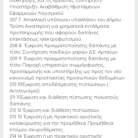
διακήρυξης για τις εργασίες: Συντήρηση-
Υποστήριξη- Αναβάθμιση Υφιστάμενων
Εφαρμογών Λογισμικού
207 7. Απαλλαγή υπόλογου υπαλλήλου του Δήμου
Τούση Αικατερίνη για χρηματικά εντάλματα
προπληρωμής που αφορούν δαπάνες
επεκτάσεως ηλεκτροφωτισμού.
208 8. Έγκριση πραγματοποίησης δαπάνης με
τίτλο: Συντήρηση παιδικών χαρών Δ.Ε. Αρταίων
209 9. Έγκριση πραγματοποίησης δαπάνης με
τίτλο: Παροχή υπηρεσιών συμμόρφωσης,
προσαρμογής και υποστήριξης ως προς τον νέο
κανονισμό προστασίας προσωπικών δεδομένων
210 10.Έγκριση αποδέσμευσης πιστώσεων (
Αντιλογισμοί)
211 11.Έγκριση και διάθεση πίστωσης πολυετούς
δαπάνης
212 12. Έγκριση και διάθεση πιστώσεων
213 13. Έγκριση ή μη πρακτικού οριστικής
κατακύρωσης για την προμήθεια: Προμήθεια
ετοίμου σκυροδέματος
214 14. Έγκριση ή μη πρακτικού οριστικής