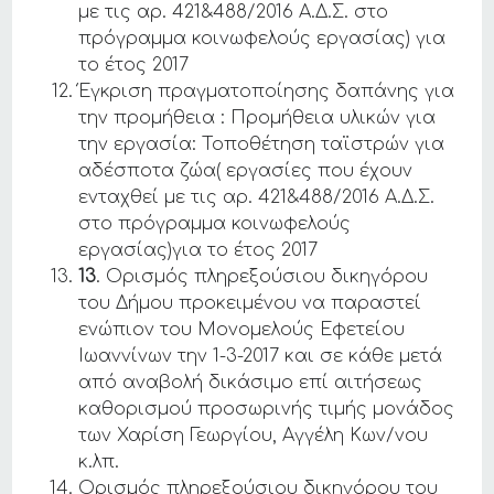
με τις αρ. 421&488/2016 Α.Δ.Σ. στο
πρόγραμμα κοινωφελούς εργασίας) για
το έτος 2017
Έγκριση πραγματοποίησης δαπάνης για
την προμήθεια : Προμήθεια υλικών για
την εργασία: Τοποθέτηση ταϊστρών για
αδέσποτα ζώα( εργασίες που έχουν
ενταχθεί με τις αρ. 421&488/2016 Α.Δ.Σ.
στο πρόγραμμα κοινωφελούς
εργασίας)για το έτος 2017
13
. Ορισμός πληρεξούσιου δικηγόρου
του Δήμου προκειμένου να παραστεί
ενώπιον του Μονομελούς Εφετείου
Ιωαννίνων την 1-3-2017 και σε κάθε μετά
από αναβολή δικάσιμο επί αιτήσεως
καθορισμού προσωρινής τιμής μονάδος
των Χαρίση Γεωργίου, Αγγέλη Κων/νου
κ.λπ.
Ορισμός πληρεξούσιου δικηγόρου του