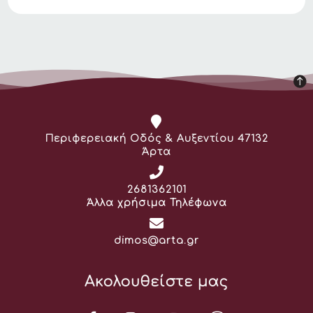
Διεύθυνση:
Περιφερειακή Οδός & Αυξεντίου 47132
Άρτα
Τηλέφωνο:
2681362101
Άλλα χρήσιμα Τηλέφωνα
Email:
dimos@arta.gr
Ακολουθείστε μας