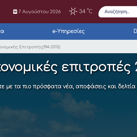
Αναζήτηση
°
34
C
7 Αυγούστου 2026
τα
e-Υπηρεσίες
D
ομικής Επιτροπής(194
νομικής Επιτροπής(194-2015)
ονομικές επιτροπές 
ε με τα πιο πρόσφατα νέα, αποφάσεις και δελτία