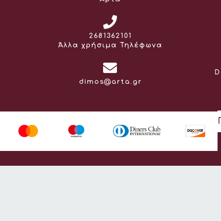
Τηλέφωνο:
2681362101
Άλλα χρήσιμα Τηλέφωνα
D
Email:
dimos@arta.gr