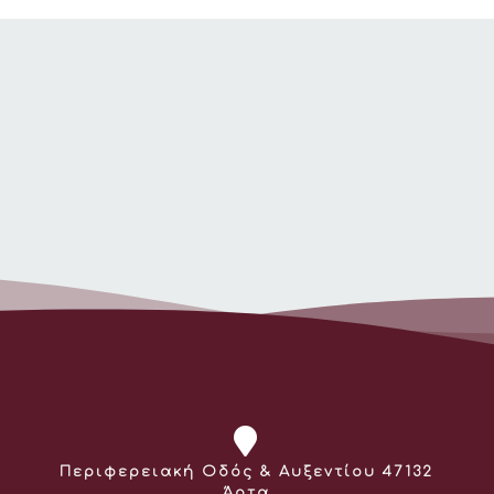
Διεύθυνση:
Περιφερειακή Οδός & Αυξεντίου 47132
Άρτα