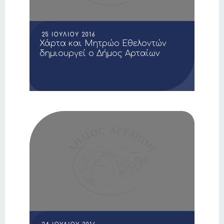
25 ΙΟΥΛΊΟΥ 2016
Χάρτα και Μητρώο Εθελοντών
δημιουργεί ο Δήμος Αρταίων