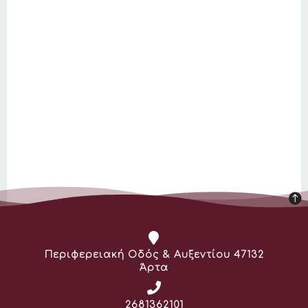
Διεύθυνση:
Περιφερειακή Οδός & Αυξεντίου 47132
Άρτα
Τηλέφωνο:
2681362101