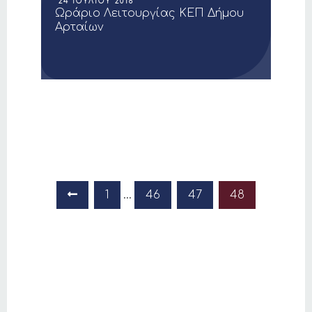
24 ΙΟΥΛΊΟΥ 2016
Ωράριο Λειτουργίας ΚΕΠ Δήμου
Αρταίων
Προηγούμενη σελίδα
1
…
46
47
48