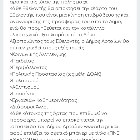
άρα και της ίδιας της πόλης μας».
Κάθε Εθελοντής θα αποκτήσει την «Κάρτα του
Εθελοντή», που είναι μια κίνηση επιβράβευσης και
αναγνώρισης της προσφοράς του από το Δήμο,
ενώ θα προμηθεύεται και τον κατάλληλο
υλικοτεχνικό εξοπλισμό από το Δήμο.
Αξιοποιώντας τους Εθελοντές, ο Δήμος Αρταίων θα
επικεντρωθεί στους εξής τομείς:
>Κοινωνικής Αλληλεγγύης
>Παιδείας
>Περιβάλλοντος
>Πολιτικής Προστασίας (ως μέλη ΔΟΑΚ)
>Πολιτισμού
>Αθλητισμού
>Πρασίνου
>Εργασιών Καθημερινότητας
>Διάφοροι Άλλοι
Κάθε κάτοικος της Άρτας που επιθυμεί να
προσφέρει μπορεί να επισκέπτεται την
ιστοσελίδα του Δήμου Αρταίων www.arta.gr και
αφού επιλέξει το σχετικό μπάνερ με τίτλο «ΓΙΝΕ
ΕΘΕΛΟΝΤΗΣ!» μπορεί να συμπληρώσει