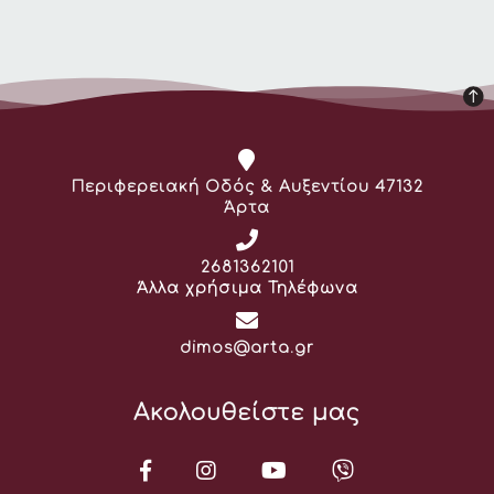
Διεύθυνση:
Περιφερειακή Οδός & Αυξεντίου 47132
Άρτα
Τηλέφωνο:
2681362101
Άλλα χρήσιμα Τηλέφωνα
Email:
dimos@arta.gr
Ακολουθείστε μας