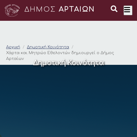
ΔΗΜΟΣ
ΑΡΤΑΙΩΝ
Χάρτα και Μητρώο Ε
Αρχική
Δημοτική Κοινότητα
Χάρτα και Μητρώο Εθελοντών δημιουργεί ο Δήμος
Αρταίων
Δημοτική Κοινότητα