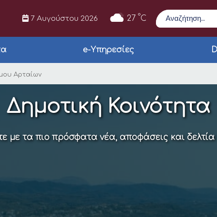
Αναζήτηση
°
27
C
7 Αυγούστου 2026
τα
e-Υπηρεσίες
D
 ΚΕΠ Δήμου Αρταίων
μου Αρταίων
Δημοτική Κοινότητα
ε με τα πιο πρόσφατα νέα, αποφάσεις και δελτία