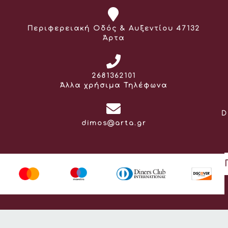
Διεύθυνση:
Περιφερειακή Οδός & Αυξεντίου 47132
Άρτα
Τηλέφωνο:
2681362101
Άλλα χρήσιμα Τηλέφωνα
D
Email:
dimos@arta.gr