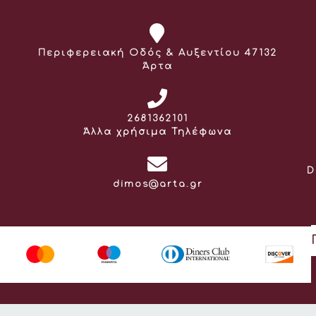
Διεύθυνση:
Περιφερειακή Οδός & Αυξεντίου 47132
Άρτα
Τηλέφωνο:
2681362101
Άλλα χρήσιμα Τηλέφωνα
D
Email:
dimos@arta.gr