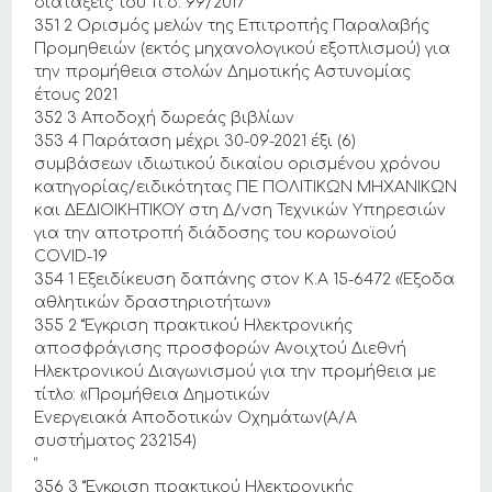
διατάξεις του π.δ. 99/2017”
351 2 Ορισμός μελών της Επιτροπής Παραλαβής
Προμηθειών (εκτός μηχανολογικού εξοπλισμού) για
την προμήθεια στολών Δημοτικής Αστυνομίας
έτους 2021
352 3 Αποδοχή δωρεάς βιβλίων
353 4 Παράταση μέχρι 30-09-2021 έξι (6)
συμβάσεων ιδιωτικού δικαίου ορισμένου χρόνου
κατηγορίας/ειδικότητας ΠΕ ΠΟΛΙΤΙΚΩΝ ΜΗΧΑΝΙΚΩΝ
και ΔΕΔΙΟΙΚΗΤΙΚΟΥ στη Δ/νση Τεχνικών Υπηρεσιών
για την αποτροπή διάδοσης του κορωνοϊού
COVID-19
354 1 Εξειδίκευση δαπάνης στον Κ.Α 15-6472 «Έξοδα
αθλητικών δραστηριοτήτων»
355 2 “Έγκριση πρακτικού Ηλεκτρονικής
αποσφράγισης προσφορών Ανοιχτού Διεθνή
Ηλεκτρονικού Διαγωνισμού για την προμήθεια με
τίτλο: «Προμήθεια Δημοτικών
Ενεργειακά Αποδοτικών Οχημάτων(Α/Α
συστήματος 232154)
”
356 3 “Έγκριση πρακτικού Ηλεκτρονικής