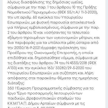
λόγους διασφάλισης της δημόσιας υγείας,
σύμφωνα με την παρ. 1 του άρθρου 10 της Πράξης
Νομοθετικού Περιεχομένου (ΦΕΚ 55/τ.Α’/ 11-3-2020),
την υπ αριθμ. 60 εγκύκλιο του Υπουργείου
Εσωτερικών, με φυσική παρουσία αποκλειστικά
για πλήρως εμβολιασμένους, σύμφωνα με την παρ.
2 του άρθρου 10 και νοσήσαντες το τελευταίο
εξάμηνο τηρουμένων των υγειονομικών μέτρων, και
δια περιφοράς για τα υπόλοιπα μέλη ύστερα από
την 20150/16-9-2021 έγγραφη πρόσκληση, του
Προέδρου της Οικονομικής Επιτροπής, η οποία
επιδόθηκε και δημοσιεύθηκε νόμιμα, σύμφωνα με
τις διατάξεις του άρθρου 74 του Ν.4555/2018 (ΦΕΚ
Α’133) και την εγκύκλιο 163/ 33282/29-5-2020 του
Υπουργείου Εσωτερικών για συζήτηση και λήψη
απόφασης στα παρακάτω θέματα της ημερήσιας
διάταξης:
350 1 Έγκριση Προγραμματικής σύμβασης για το
έργο “Έργο προσαρμογής λειτουργούντων
παιδικών, βρεφονηπιακών σταθμών του
Κ.Κ.Μ.Π.Α.Π. Δήμου Αρταίων σύμφωνα με τις