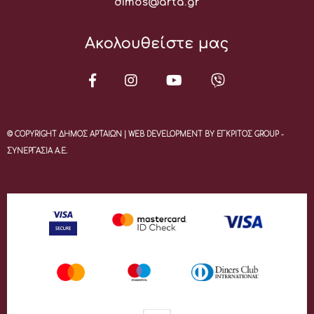
Email:
dimos@arta.gr
Ακολουθείστε μας
© COPYRIGHT ΔΗΜΟΣ ΑΡΤΑΙΩΝ | WEB DEVELOPMENT BY ΕΓΚΡΙΤΟΣ GROUP -
ΣΥΝΕΡΓΑΣΙΑ Α.Ε.