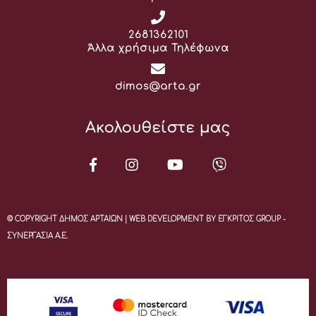
Τηλέφωνο:
2681362101
Άλλα χρήσιμα Τηλέφωνα
Email:
dimos@arta.gr
Ακολουθείστε μας
© COPYRIGHT ΔΗΜΟΣ ΑΡΤΑΙΩΝ | WEB DEVELOPMENT BY ΕΓΚΡΙΤΟΣ GROUP -
ΣΥΝΕΡΓΑΣΙΑ Α.Ε.