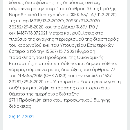
λόγους διασφάλισης της δημόσιας υγείας,
σύμφωνα με την παρ. 1 του άρθρου 10 της Πράξης
Νομοθετικού Περιεχομένου (ΦΕΚ 55/τ.Α’/ 11-3-2020),
τις υπ’αρ.18318/13-3-2Ο2Ο, 20930/31-3-2020
33282/29-5-2020 και της ΔΙΔΑΔ/Φ.69/ 170 /
οικ.14187/13.07.2021: Μέτρα και ρυθμίσεις στο
πλαίσιο της ανάγκης περιορισμού της διασποράς
του κορωνοϊού εγκ. του Υπουργείου Εσωτερικών,
ύστερα από την 15567/13-7-2021 έγγραφη
πρόσκληση, του Προέδρου της Οικονομικής
Επιτροπής, η οποία επιδόθηκε και δημοσιεύθηκε
νόμιμα, σύμφωνα με τις διατάξεις του άρθρου 77
του Ν.4555/2018 (ΦΕΚ Α’133) και την εγκύκλιο 163/
33282/29-5-2020 του Υπουργείου Εσωτερικών για τη
συζήτηση και λήψη απόφασης στα παρακάτω
θέματα της ημερήσιας διάταξης:
271 1 Πρόσληψη έκτακτου προσωπικού δίμηνης
διάρκειας
36) 14-7-2021