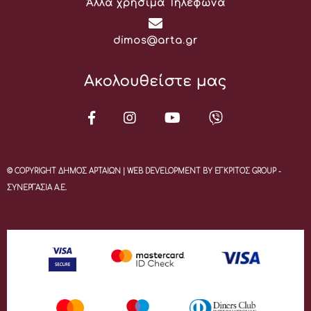
Άλλα χρήσιμα Τηλέφωνα
Email:
dimos@arta.gr
Ακολουθείστε μας
© COPYRIGHT ΔΗΜΟΣ ΑΡΤΑΙΩΝ | WEB DEVELOPMENT BY ΕΓΚΡΙΤΟΣ GROUP -
ΣΥΝΕΡΓΑΣΙΑ Α.Ε.