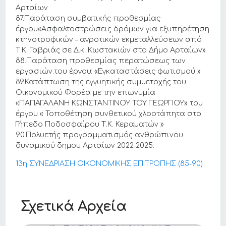
Αρταίων
87.Παράταση συμβατικής προθεσμίας
έργου«Ασφαλτοστρώσεις δρόμων για εξυπηρέτηση
κτηνοτροφικών – αγροτικών εκμεταλλεύσεων από
Τ.Κ. Γαβριάς σε Δ.κ. Κωστακιών στο Δήμο Αρταίων»
88.Παράταση προθεσμίας περατώσεως των
εργασιών.του έργου: «Εγκαταστάσεις φωτισμού »
89.Κατάπτωση της εγγυητικής συμμετοχής του
Οικονομικού Φορέα με την επωνυμία
«ΠΑΠΑΓΑΛΑΝΗ ΚΩΝΣΤΑΝΤΙΝΟΥ ΤΟΥ ΓΕΩΡΓΙΟΥ» του
έργου « Τοποθέτηση συνθετικού χλοοτάπητα στο
Γήπεδο Ποδοσφαίρου Τ.Κ. Κεραματών »
90.Πολυετής προγραμματισμός ανθρώπινου
δυναμικού δημου Αρταίων 2022-2025.
13η ΣΥΝΕΔΡΙΑΣΗ ΟΙΚΟΝΟΜΙΚΗΣ ΕΠΙΤΡΟΠΗΣ (85-90)
Σχετικά Αρχεία