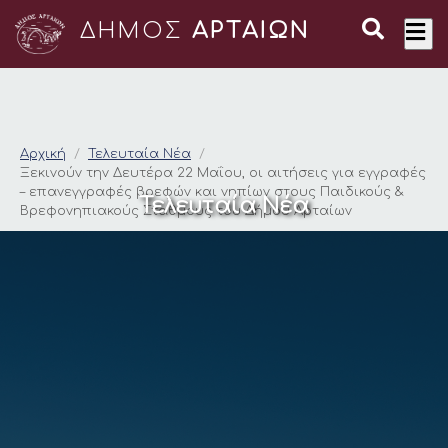
ΔΗΜΟΣ
ΑΡΤΑΙΩΝ
Ξεκινούν την Δευτέρ
Αρχική
Τελευταία Νέα
Ξεκινούν την Δευτέρα 22 Μαΐου, οι αιτήσεις για εγγραφές
– επανεγγραφές βρεφών και νηπίων στους Παιδικούς &
Τελευταία Νέα
Βρεφονηπιακούς Σταθμούς του Δήμου Αρταίων