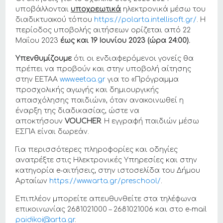
υποβάλλονται
υποχρεωτικά
ηλεκτρονικά μέσω του
διαδικτυακού τόπου
https://polarta.intellisoft.gr/
. Η
περίοδος υποβολής αιτήσεων ορίζεται από 22
Μαΐου 2023
έως και 19 Ιουνίου 2023 (ώρα 24:00).
Υπενθυμίζουμε
ότι οι ενδιαφερόμενοι γονείς θα
πρέπει να προβούν και στην υποβολή αίτησης
στην ΕΕΤΑΑ
www.eetaa.gr
για το «Πρόγραμμα
προσχολικής αγωγής και δημιουργικής
απασχόλησης παιδιών», όταν ανακοινωθεί η
έναρξη της διαδικασίας, ώστε να
αποκτήσουν
VOUCHER
. Η εγγραφή παιδιών μέσω
ΕΣΠΑ είναι δωρεάν.
Για περισσότερες πληροφορίες και οδηγίες
ανατρέξτε στις Ηλεκτρονικές Υπηρεσίες και στην
κατηγορία e-αιτήσεις, στην ιστοσελίδα του Δήμου
Αρταίων
https://www.arta.gr/preschool/
.
Επιπλέον μπορείτε απευθυνθείτε στα τηλέφωνα
επικοινωνίας 2681021000 – 2681021006 και στο e-mail
paidikoi@arta.gr
.