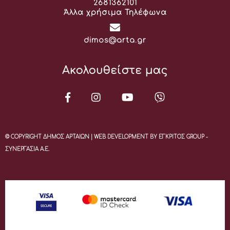
Τηλέφωνο:
2681362101
Άλλα χρήσιμα Τηλέφωνα
Email:
dimos@arta.gr
Ακολουθείστε μας
© COPYRIGHT ΔΗΜΟΣ ΑΡΤΑΙΩΝ | WEB DEVELOPMENT BY ΕΓΚΡΙΤΟΣ GROUP -
ΣΥΝΕΡΓΑΣΙΑ Α.Ε.