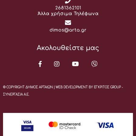
Τηλέφωνο:
2681362101
Άλλα χρήσιμα Τηλέφωνα
Email:
dimos@arta.gr
Ακολουθείστε μας
© COPYRIGHT ΔΗΜΟΣ ΑΡΤΑΙΩΝ | WEB DEVELOPMENT BY ΕΓΚΡΙΤΟΣ GROUP -
ΣΥΝΕΡΓΑΣΙΑ Α.Ε.