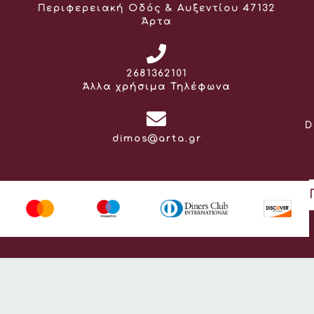
Διεύθυνση:
Περιφερειακή Οδός & Αυξεντίου 47132
Άρτα
Τηλέφωνο:
2681362101
Άλλα χρήσιμα Τηλέφωνα
D
Email:
dimos@arta.gr