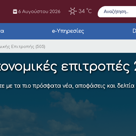
Αναζήτηση
°
34
C
6 Αυγούστου 2026
τα
e-Υπηρεσίες
D
κής Επιτροπής (505)
ικής Επιτροπής (505)
ονομικές επιτροπές 
ε με τα πιο πρόσφατα νέα, αποφάσεις και δελτία