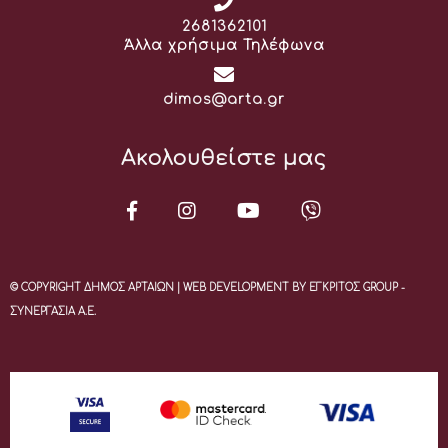
Τηλέφωνο:
2681362101
Άλλα χρήσιμα Τηλέφωνα
Email:
dimos@arta.gr
Ακολουθείστε μας
© COPYRIGHT ΔΗΜΟΣ ΑΡΤΑΙΩΝ | WEB DEVELOPMENT BY ΕΓΚΡΙΤΟΣ GROUP -
ΣΥΝΕΡΓΑΣΙΑ Α.Ε.