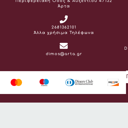
Διεύθυνση:
Περιφερειακή Οδός & Αυξεντίου 47132
Άρτα
Τηλέφωνο:
2681362101
Άλλα χρήσιμα Τηλέφωνα
D
Email:
dimos@arta.gr