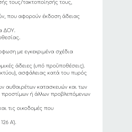
σής τους/τακτοποίησής τους,
ών, που αφορούν έκδοση άδειας
α ΔΟΥ.
οθεσίας.
όρφωση με εγκεκριμένα σχέδια
μικές άδειες (υπό προϋποθέσεις).
ικτύου), ασφάλειας κατά του πυρός
ων αυθαιρέτων κατασκευών και των
λή προστίμων ή άλλων προβλεπόμενων
και τις οικοδομές που
26 Α’).