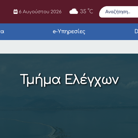
Αναζήτηση
°
35
C
6 Αυγούστου 2026
τα
e-Υπηρεσίες
D
Τμήμα Ελέγχων