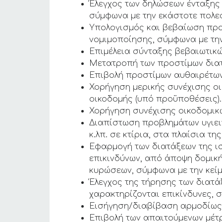
Έλεγχος των δηλώσεων ένταξης
σύμφωνα με την εκάστοτε πολε
Υπολογισμός και βεβαίωση πρ
νομιμοποίησης, σύμφωνα με την
Επιμέλεια σύνταξης βεβαιωτικ
Μετατροπή των προστίμων διατ
Επιβολή προστίμων αυθαιρέτων
Χορήγηση μερικής συνέχισης οι
οικοδομής (υπό προϋποθέσεις).
Χορήγηση συνέχισης οικοδομικώ
Διαπίστωση προβλημάτων υγιειν
κ.λπ. σε κτίρια, στα πλαίσια τ
Εφαρμογή των διατάξεων της ι
επικινδύνων, από άποψη δομική
κυρώσεων, σύμφωνα με την κείμ
Έλεγχος της τήρησης των διατά
χαρακτηρίζονται επικίνδυνες, 
Εισήγηση/διαβίβαση αρμοδίως γι
Επιβολή των απαιτούμενων μέτ