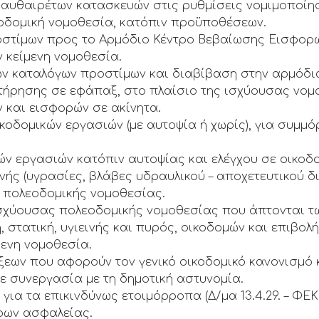
 αυθαιρέτων κατασκευών στις ρυθμίσεις νομιμοποίη
οδομική νομοθεσία, κατόπιν προϋποθέσεων.
οστίμων προς το Αρμόδιο Κέντρο Βεβαίωσης Εισφορ
 κείμενη νομοθεσία.
ών καταλόγων προστίμων και διαβίβαση στην αρμόδι
ήρησης σε εφάπαξ, στο πλαίσιο της ισχύουσας νομ
 και εισφορών σε ακίνητα.
κοδομικών εργασιών (με αυτοψία ή χωρίς), για συμμ
ν εργασιών κατόπιν αυτοψίας και ελέγχου σε οικοδο
ής (υγρασίες, βλάβες υδραυλικού – αποχετευτικού δ
ης πολεοδομικής νομοθεσίας.
σχύουσας πολεοδομικής νομοθεσίας που άπτονται τ
, στατική, υγιεινής και πυρός, οικοδομών και επιβο
ενη νομοθεσία.
ξεων που αφορούν τον γενικό οικοδομικό κανονισμό 
σε συνεργασία με τη δημοτική αστυνομία.
α τα επικινδύνως ετοιμόρροπα (Δ/μα 13.4.29. – ΦΕΚ 1
ρων ασφαλείας.