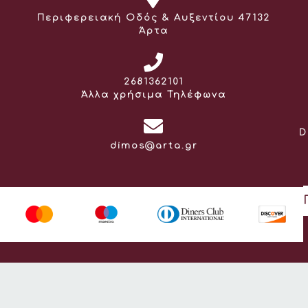
Διεύθυνση:
Περιφερειακή Οδός & Αυξεντίου 47132
Άρτα
Τηλέφωνο:
2681362101
Άλλα χρήσιμα Τηλέφωνα
D
Email:
dimos@arta.gr