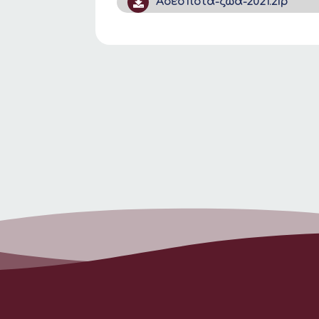
Αδεσποτα-ζωα-2021.zip