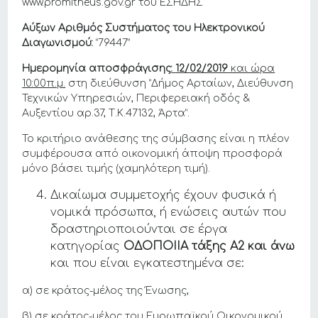
www.promitheus.gov.gr του ΕΣΗΔΗΣ
Αύξων Αριθμός Συστήματος του Ηλεκτρονικού
Διαγωνισμού:
“79447”
Ημερομηνία αποσφράγισης
:
12/02/2019
και ώρα
10:00π.μ.
στη διεύθυνση “Δήμος Αρταίων, Διεύθυνση
Τεχνικών Υπηρεσιών, Περιφερειακή οδός &
Αυξεντίου αρ.37, Τ.Κ.47132, Άρτα”.
Το κριτήριο ανάθεσης της σύμβασης είναι η πλέον
συμφέρουσα από οικονομική άποψη προσφορά
μόνο βάσει τιμής (χαμηλότερη τιμή).
Δικαίωμα συμμετοχής έχουν φυσικά ή
νομικά πρόσωπα, ή ενώσεις αυτών που
δραστηριοποιούνται σε έργα
κατηγορίας
ΟΔΟΠΟΙΙΑ τάξης Α2 και άνω
και που είναι εγκατεστημένα σε:
α) σε κράτος-μέλος της Ένωσης,
β) σε κράτος-μέλος του Ευρωπαϊκού Οικονομικού