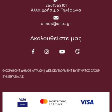
Τηλέφωνο:
2681362101
Άλλα χρήσιμα Τηλέφωνα
Email:
dimos@arta.gr
Ακολουθείστε μας
© COPYRIGHT ΔΗΜΟΣ ΑΡΤΑΙΩΝ | WEB DEVELOPMENT BY ΕΓΚΡΙΤΟΣ GROUP -
ΣΥΝΕΡΓΑΣΙΑ Α.Ε.