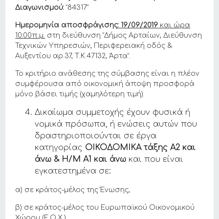
Διαγωνισμού:
“84317”
Ημερομηνία αποσφράγισης
:
19/09/2019
και ώρα
10:00π.μ.
στη διεύθυνση “Δήμος Αρταίων, Διεύθυνση
Τεχνικών Υπηρεσιών, Περιφερειακή οδός &
Αυξεντίου αρ.37, Τ.Κ.47132, Άρτα”.
Το κριτήριο ανάθεσης της σύμβασης είναι η πλέον
συμφέρουσα από οικονομική άποψη προσφορά
μόνο βάσει τιμής (χαμηλότερη τιμή).
Δικαίωμα συμμετοχής έχουν φυσικά ή
νομικά πρόσωπα, ή ενώσεις αυτών που
δραστηριοποιούνται σε έργα
κατηγορίας
ΟΙΚΟΔΟΜΙΚΑ τάξης Α2 και
άνω & Η/Μ Α1 και άνω
και που είναι
εγκατεστημένα σε:
α) σε κράτος-μέλος της Ένωσης,
β) σε κράτος-μέλος του Ευρωπαϊκού Οικονομικού
Χώρου (Ε.Ο.Χ.),