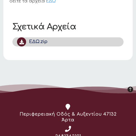
δείτε τα αρχεία
ΕΔΩ
Σχετικά Αρχεία
ΕΔΩ.zip
Διεύθυνση:
Περιφερειακή Οδός & Αυξεντίου 47132
Άρτα