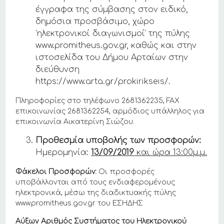
έγγραφα της σύμβασης στον ειδικό,
δημόσια προσβάσιμο, χώρο
‘ηλεκτρονικοί διαγωνισμοί’ της πύλης
www.promitheus.gov.gr, καθώς και στην
ιστοσελίδα του Δήμου Αρταίων στην
διεύθυνση
https://www.arta.gr/prokirikseis/.
Πληροφορίες στο τηλέφωνο 2681362235, FAX
επικοινωνίας 2681362254, αρμόδιος υπάλληλος για
επικοινωνία Αικατερίνη Σιώζου.
Προθεσμία υποβολής των προσφορών:
Ημερομηνία:
13/09/2019
και ώρα 13:00μ.μ.
Φάκελοι Προσφορών:
Οι προσφορές
υποβάλλονται από τους ενδιαφερομένους
ηλεκτρονικά, μέσω της διαδικτυακής πύλης
www.promitheus.gov.gr του ΕΣΗΔΗΣ
Αύξων Αριθμός Συστήματος του Ηλεκτρονικού