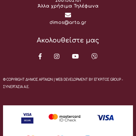
Τηλέφωνο:
2681362101
Άλλα χρήσιμα Τηλέφωνα
Email:
dimos@arta.gr
Ακολουθείστε μας
© COPYRIGHT ΔΗΜΟΣ ΑΡΤΑΙΩΝ | WEB DEVELOPMENT BY ΕΓΚΡΙΤΟΣ GROUP -
ΣΥΝΕΡΓΑΣΙΑ Α.Ε.