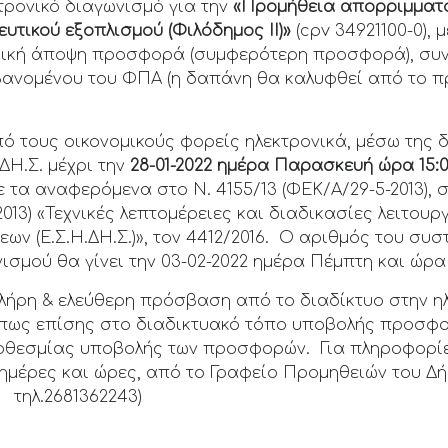
νικό διαγωνισμό για την
«Προμήθεια απορριμματ
υτικού εξοπλισμού (Φιλόδημος ΙΙ)»
(cpv 34921100-0),
ική άποψη προσφορά (συμφερότερη προσφορά), συν
ανομένου του ΦΠΑ (η δαπάνη θα καλυφθεί από το π
 τους οικονομικούς φορείς ηλεκτρονικά, μέσω της 
.ΔΗ.Σ. μέχρι την
28-01-2022 ημέρα Παρασκευή ώρα 15:0
 τα αναφερόμενα στο Ν. 4155/13 (ΦΕΚ/Α/29-5-2013), σ
2013) «Τεχνικές λεπτομέρειες και διαδικασίες λειτου
ν (Ε.Σ.Η.ΔΗ.Σ.)», τον 4412/2016. Ο αριθμός του συστ
ισμού θα γίνει την 03-02-2022 ημέρα Πέμπτη και ώρα 
πλήρη & ελεύθερη πρόσβαση από το διαδίκτυο στην η
 όπως επίσης στο διαδικτυακό τόπο υποβολής προσ
προθεσμίας υποβολής των προσφορών. Για πληροφορίε
 ημέρες και ώρες, από το Γραφείο Προμηθειών του Δή
 τηλ.2681362243)