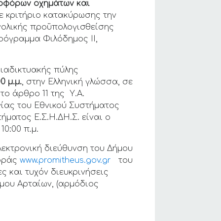
οφόρων οχημάτων και
 με κριτήριο κατακύρωσης την
ολικής προϋπολογισθείσης
ρόγραμμα Φιλόδημος ΙΙ,
διαδικτυακής πύλης
0 μ.μ.
, στην Ελληνική γλώσσα, σε
το άρθρο 11 της Υ.Α.
ργίας του Εθνικού Συστήματος
ήματος Ε.Σ.Η.ΔΗ.Σ. είναι ο
10:00 π.μ.
λεκτρονική διεύθυνση του Δήμου
φοράς
www.promitheus.gov.gr
του
ς και τυχόν διευκρινήσεις
μου Αρταίων, (αρμόδιος