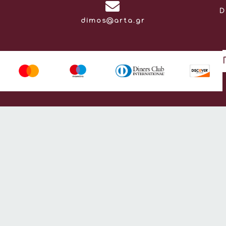
D
Email:
dimos@arta.gr