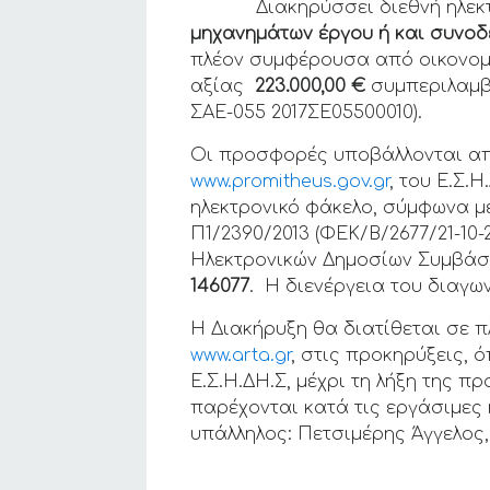
Διακηρύσσει διεθνή ηλεκτρο
μηχανημάτων έργου ή και συνοδε
πλέον συμφέρουσα από οικονομ
αξίας
223.000,00 €
συμπεριλαμβ
ΣΑΕ-055 2017ΣΕ05500010).
Οι προσφορές υποβάλλονται από
www.promitheus.gov.gr
, του Ε.Σ.Η
ηλεκτρονικό φάκελο, σύμφωνα με
Π1/2390/2013 (ΦΕΚ/Β/2677/21-10-
Ηλεκτρονικών Δημοσίων Συμβάσεω
146077
. Η διενέργεια του διαγων
Η Διακήρυξη θα διατίθεται σε 
www.arta.gr
, στις προκηρύξεις,
Ε.Σ.Η.ΔΗ.Σ, μέχρι τη λήξη της 
παρέχονται κατά τις εργάσιμες
υπάλληλος: Πετσιμέρης Άγγελος,