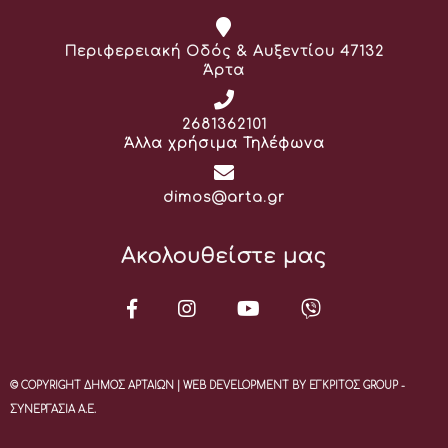
Διεύθυνση:
Περιφερειακή Οδός & Αυξεντίου 47132
Άρτα
Τηλέφωνο:
2681362101
Άλλα χρήσιμα Τηλέφωνα
Email:
dimos@arta.gr
Ακολουθείστε μας
© COPYRIGHT ΔΗΜΟΣ ΑΡΤΑΙΩΝ | WEB DEVELOPMENT BY ΕΓΚΡΙΤΟΣ GROUP -
ΣΥΝΕΡΓΑΣΙΑ Α.Ε.