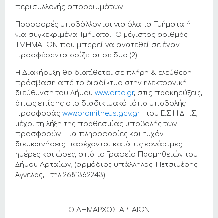
περισυλλογής απορριμμάτων.
Προσφορές υποβάλλονται για όλα τα Τμήματα ή
για συγκεκριμένα Τμήματα. Ο μέγιστος αριθμός
ΤΜΗΜΑΤΩΝ που μπορεί να ανατεθεί σε έναν
προσφέροντα ορίζεται σε δυο (2).
Η Διακήρυξη θα διατίθεται σε πλήρη & ελεύθερη
πρόσβαση από το διαδίκτυο στην ηλεκτρονική
διεύθυνση του Δήμου
www.arta.gr
, στις προκηρύξεις,
όπως επίσης στο διαδικτυακό τόπο υποβολής
προσφοράς
www.promitheus.gov.gr
του Ε.Σ.Η.ΔΗ.Σ,
μέχρι τη λήξη της προθεσμίας υποβολής των
προσφορών. Για πληροφορίες και τυχόν
διευκρινήσεις παρέχονται κατά τις εργάσιμες
ημέρες και ώρες, από το Γραφείο Προμηθειών του
Δήμου Αρταίων, (αρμόδιος υπάλληλος: Πετσιμέρης
Άγγελος, τηλ.2681362243)
Ο ΔΗΜΑΡΧΟΣ ΑΡΤΑΙΩΝ