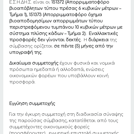
Ε.Σ.Η.ΔΗ.Σ. είναι οι
151372 (Απορριμματοφόρο
βιοαπόβλητων τύπου πρέσας 6 κυβικών μέτρων –
Τμήμα 1), 151373 (Απορριμματοφόρο όχημα
βιοαποδομησίμων απορριμμάτων τύπου
περιστρεφόμενου τυμπάνου 10 κυβικών μέτρων με
σύστημα πλύσης κάδων – Τμήμα 2). Εναλλακτικές
προσφορές δεν γίνονται δεκτές.
Η
διάρκεια
της
σύμβασης ορίζεται
σε πέντε (5) μήνες από την
υπογραφή της.
Δικαίωμα συμμετοχής
έχουν φυσικά και νομικά
πρόσωπα ημεδαπά ή αλλοδαπά, ενώσεις
οικονομικών φορέων που υποβάλλουν κοινή
προσφορά.
Εγγύηση συμμετοχής
Για την έγκυρη συμμετοχή στη διαδικασία σύναψης
της παρούσας σύμβασης, κατατίθεται από τους
συμμετέχοντες οικονομικούς φορείς
(προσφέροντες), εγγυητική επιστολή συμμετοχής,