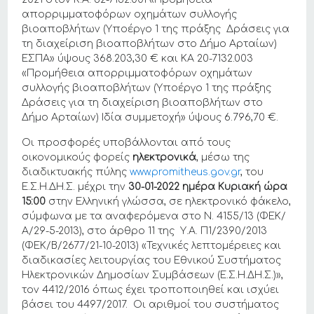
απορριμματοφόρων οχημάτων συλλογής
βιοαποβλήτων (Υποέργο 1 της πράξης Δράσεις για
τη διαχείριση βιοαποβλήτων στο Δήμο Αρταίων)
ΕΣΠΑ» ύψους 368.203,30 € και ΚΑ 20-7132.003
«Προμήθεια απορριμματοφόρων οχημάτων
συλλογής βιοαποβλήτων (Υποέργο 1 της πράξης
Δράσεις για τη διαχείριση βιοαποβλήτων στο
Δήμο Αρταίων) Ιδία συμμετοχή» ύψους 6.796,70 €.
Οι προσφορές υποβάλλονται από τους
οικονομικούς φορείς
ηλεκτρονικά
, μέσω της
διαδικτυακής πύλης
www.promitheus.gov.gr
, του
Ε.Σ.Η.ΔΗ.Σ. μέχρι την
30-01-2022 ημέρα Κυριακή ώρα
15:00
στην Ελληνική γλώσσα, σε ηλεκτρονικό φάκελο,
σύμφωνα με τα αναφερόμενα στο Ν. 4155/13 (ΦΕΚ/
Α/29-5-2013), στο άρθρο 11 της Υ.Α. Π1/2390/2013
(ΦΕΚ/Β/2677/21-10-2013) «Τεχνικές λεπτομέρειες και
διαδικασίες λειτουργίας του Εθνικού Συστήματος
Ηλεκτρονικών Δημοσίων Συμβάσεων (Ε.Σ.Η.ΔΗ.Σ.)»,
τον 4412/2016 όπως έχει τροποποιηθεί και ισχύει
βάσει του 4497/2017. Οι αριθμοί του συστήματος