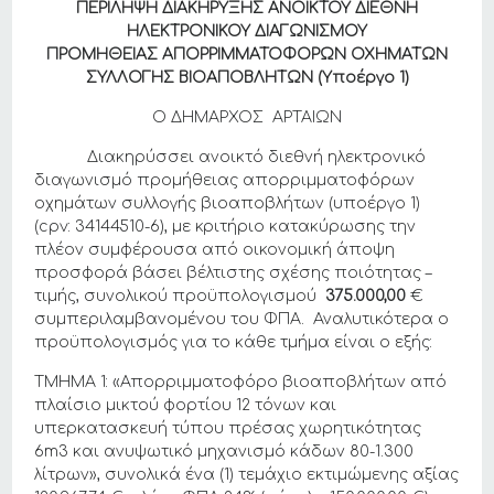
ΠΕΡΙΛΗΨΗ ΔΙΑΚΗΡΥΞΗΣ ΑΝΟΙΚΤΟΥ ΔΙΕΘΝΗ
ΗΛΕΚΤΡΟΝΙΚΟΥ ΔΙΑΓΩΝΙΣΜΟΥ
ΠΡΟΜΗΘΕΙΑΣ ΑΠΟΡΡΙΜΜΑΤΟΦΟΡΩΝ ΟΧΗΜΑΤΩΝ
ΣΥΛΛΟΓΗΣ ΒΙΟΑΠΟΒΛΗΤΩΝ (Υποέργο 1)
Ο ΔΗΜΑΡΧΟΣ ΑΡΤΑΙΩΝ
Διακηρύσσει ανοικτό διεθνή ηλεκτρονικό
διαγωνισμό προμήθειας απορριμματοφόρων
οχημάτων συλλογής βιοαποβλήτων (υποέργο 1)
(cpv: 34144510-6), με κριτήριο κατακύρωσης την
πλέον συμφέρουσα από οικονομική άποψη
προσφορά βάσει βέλτιστης σχέσης ποιότητας –
τιμής, συνολικού προϋπολογισμού
375.000,00
€
συμπεριλαμβανομένου του ΦΠΑ. Αναλυτικότερα ο
προϋπολογισμός για το κάθε τμήμα είναι ο εξής:
ΤΜΗΜΑ 1: «Απορριμματοφόρο βιοαποβλήτων από
πλαίσιο μικτού φορτίου 12 τόνων και
υπερκατασκευή τύπου πρέσας χωρητικότητας
6m3 και ανυψωτικό μηχανισμό κάδων 80-1.300
λίτρων», συνολικά ένα (1) τεμάχιο εκτιμώμενης αξίας