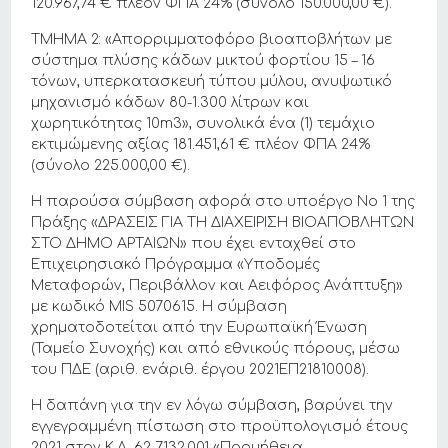
120.967,74 € πλέον ΦΠΑ 24% (σύνολο 150.000,00 €).
ΤΜΗΜΑ 2: «Απορριμματοφόρο βιοαποβλήτων με
σύστημα πλύσης κάδων μικτού φορτίου 15 – 16
τόνων, υπερκατασκευή τύπου μύλου, ανυψωτικό
μηχανισμό κάδων 80-1.300 λίτρων και
χωρητικότητας 10m3», συνολικά ένα (1) τεμάχιο
εκτιμώμενης αξίας 181.451,61 € πλέον ΦΠΑ 24%
(σύνολο 225.000,00 €).
Η παρούσα σύμβαση αφορά στο υποέργο Νο 1 της
Πράξης «ΔΡΑΣΕΙΣ ΓΙΑ ΤΗ ΔΙΑΧΕΙΡΙΣΗ ΒΙΟΑΠΟΒΛΗΤΩΝ
ΣΤΟ ΔΗΜΟ ΑΡΤΑΙΩΝ» που έχει ενταχθεί στο
Επιχειρησιακό Πρόγραμμα «Υποδομές
Μεταφορών, Περιβάλλον και Αειφόρος Ανάπτυξη»
με κωδικό MIS 5070615. Η σύμβαση
χρηματοδοτείται από την Ευρωπαϊκή Ένωση
(Ταμείο Συνοχής) και από εθνικούς πόρους, μέσω
του ΠΔΕ (αριθ. ενάριθ. έργου 2021ΕΠ21810008).
Η δαπάνη για την εν λόγω σύμβαση, βαρύνει την
εγγεγραμμένη πίστωση στο προϋπολογισμό έτους
2021 στον Κ.Α. 62-7132.001 «Προμήθεια