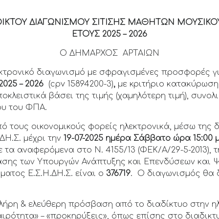
ΙΚΤΟΥ ΔΙΑΓΩΝΙΣΜΟΥ ΣΙΤΙΣΗΣ ΜΑΘΗΤΩΝ ΜΟΥΣΙΚΟΥ
ΕΤΟΥΣ 2025 – 2026
Ο ΔΗΜΑΡΧΟΣ ΑΡΤΑΙΩΝ
ονικό διαγωνισμό με σφραγισμένες προσφορές γ
2025 – 2026
(cpv 15894200-3)
,
με κριτήριο κατακύρωσ
κλειστικά βάσει της τιμής (χαμηλότερη τιμή), συνο
υ του ΦΠΑ.
 τους οικονομικούς φορείς ηλεκτρονικά, μέσω της 
.ΔΗ.Σ. μέχρι την
19-07-2025 ημέρα Σάββατο ώρα 15:00 μ
τα αναφερόμενα στο Ν. 4155/13 (ΦΕΚ/Α/29-5-2013), τη
πόφασης των Υπουργών Ανάπτυξης και Επενδύσεων και 
ματος Ε.Σ.Η.ΔΗ.Σ. είναι ο
376719
. Ο διαγωνισμός θα δ
πλήρη & ελεύθερη πρόσβαση από το διαδίκτυο στην η
καιρότητα» – «προκηρύξεις», όπως επίσης στο διαδικ