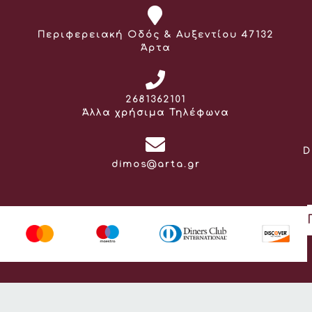
Διεύθυνση:
Περιφερειακή Οδός & Αυξεντίου 47132
Άρτα
Τηλέφωνο:
2681362101
Άλλα χρήσιμα Τηλέφωνα
D
Email:
dimos@arta.gr