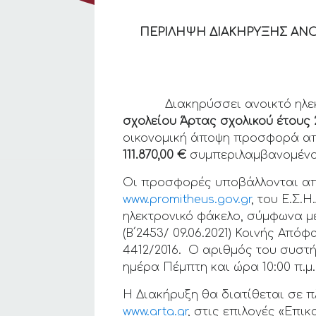
ΠΕΡΙΛΗΨΗ ΔΙΑΚΗΡΥΞΗΣ
ΑΝΟ
Διακηρύσσει ανοικτό ηλεκτρ
σχολείου Άρτας σχολικού έτους 
οικονομική άποψη προσφορά απο
111.870,00 €
συμπεριλαμβανομένο
Οι προσφορές υποβάλλονται από
www.promitheus.gov.gr
, του Ε.Σ.Η
ηλεκτρονικό φάκελο, σύμφωνα με 
(Β΄2453/ 09.06.2021) Κοινής Α
4412/2016. Ο αριθμός του συστή
ημέρα Πέμπτη και ώρα 10:00 π.μ.
Η Διακήρυξη θα διατίθεται σε 
www.arta.gr
, στις επιλογές «Επι