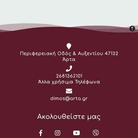
Διεύθυνση:
Περιφερειακή Οδός & Αυξεντίου 47132
Άρτα
Τηλέφωνο:
2681362101
Άλλα χρήσιμα Τηλέφωνα
Email:
dimos@arta.gr
Ακολουθείστε μας