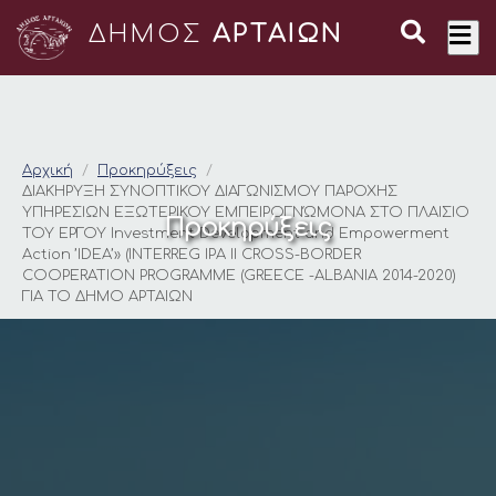
ΔΗΜΟΣ
ΑΡΤΑΙΩΝ
ΔΙΑΚΗΡΥΞΗ ΣΥΝΟΠΤΙΚ
Αρχική
Προκηρύξεις
ΔΙΑΚΗΡΥΞΗ ΣΥΝΟΠΤΙΚΟΥ ΔΙΑΓΩΝΙΣΜΟΥ ΠΑΡΟΧΗΣ
ΥΠΗΡΕΣΙΩΝ ΕΞΩΤΕΡΙΚΟΥ ΕΜΠΕΙΡΟΓΝΏΜΟΝΑ ΣΤΟ ΠΛΑΙΣΙΟ
Προκηρύξεις
ΤΟΥ ΕΡΓΟΥ Investment Development and Empowerment
Action ’IDEA’» (INTERREG IPA II CROSS-BORDER
COOPERATION PROGRAMME (GREECE -ALBANIA 2014-2020)
ΓΙΑ ΤΟ ΔΗΜΟ ΑΡΤΑΙΩΝ