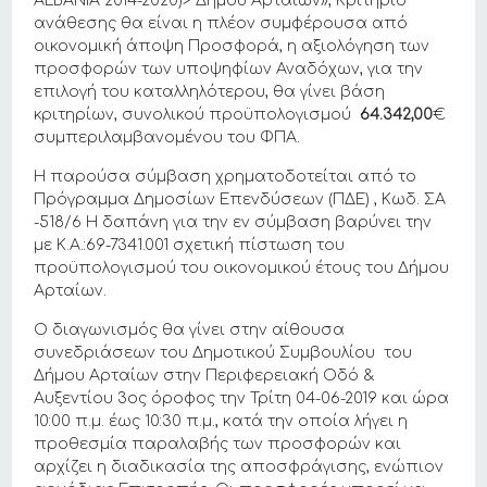
ALBANIA 2014-2020)> Δήμου Αρταίων», Κριτήριο
ανάθεσης θα είναι η πλέον συμφέρουσα από
οικονομική άποψη Προσφορά, η αξιολόγηση των
προσφορών των υποψηφίων Αναδόχων, για την
επιλογή του καταλληλότερου, θα γίνει βάση
κριτηρίων, συνολικού προϋπολογισμού
64.342,00
€
συμπεριλαμβανομένου του ΦΠΑ.
Η παρούσα σύμβαση χρηματοδοτείται από το
Πρόγραμμα Δημοσίων Επενδύσεων (ΠΔΕ) , Κωδ. ΣΑ
-518/6 Η δαπάνη για την εν σύμβαση βαρύνει την
με Κ.Α.:69-7341.001 σχετική πίστωση του
προϋπολογισμού του οικονομικού έτους του Δήμου
Αρταίων.
Ο διαγωνισμός θα γίνει στην αίθουσα
συνεδριάσεων του Δημοτικού Συμβουλίου του
Δήμου Αρταίων στην Περιφερειακή Οδό &
Αυξεντίου 3ος όροφος την Τρίτη 04-06-2019 και ώρα
10:00 π.μ. έως 10:30 π.μ., κατά την οποία λήγει η
προθεσμία παραλαβής των προσφορών και
αρχίζει η διαδικασία της αποσφράγισης, ενώπιον