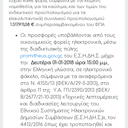
ισχύει κάθε φορά, σύμφωνα με την κείμενη
νομοθεσία, για τα καύσιμα, και των τιμών του
ενδεικτικού προϋπολογισμού για τα
ελαιολιπαντικά) συνολικού προϋπολογισμού
1.317.911,08 €
συμπεριλαμβανομένου του ΦΠΑ.
Οι προσφορές υποβάλλονται από τους
οικονομικούς φορείς ηλεκτρονικά, μέσω
της διαδικτυακής πύλης
promitheus.gov.gr
, του Ε.Σ.Η.ΔΗ.Σ. μέχρι
την
Δευτέρα 01-01-2018 ώρα 15:00 μ.μ.
,
στην Ελληνική γλώσσα, σε ηλεκτρονικό
φάκελο, σύμφωνα με τα αναφερόμενα
στο Ν. 4155/13 (ΦΕΚ/Α/29-5-2013), στο
άρθρο 11 της Υ.Α. Π1/2390/2013 (ΦΕΚ/
Β/2677/21-10-2013) «Τεχνικές λεπτομέρειες
και διαδικασίες λειτουργίας του
Εθνικού Συστήματος Ηλεκτρονικών
Δημοσίων Συμβάσεων (Ε.Σ.Η.ΔΗ.Σ.)», τον
4412/2016 όπως έχει τροποποιηθεί και