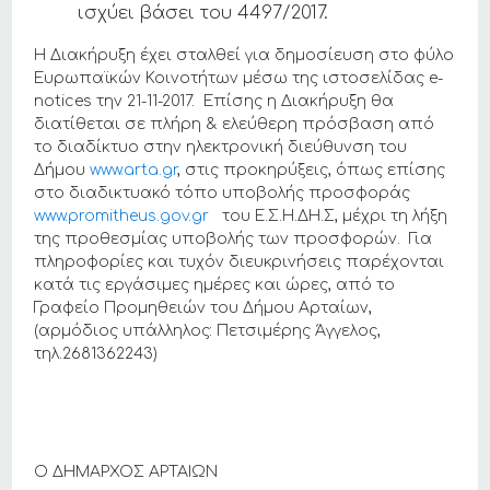
ισχύει βάσει του 4497/2017.
Η Διακήρυξη έχει σταλθεί για δημοσίευση στο φύλο
Ευρωπαϊκών Κοινοτήτων μέσω της ιστοσελίδας e-
notices την 21-11-2017. Επίσης η Διακήρυξη θα
διατίθεται σε πλήρη & ελεύθερη πρόσβαση από
το διαδίκτυο στην ηλεκτρονική διεύθυνση του
Δήμου
www.arta.gr
, στις προκηρύξεις, όπως επίσης
στο διαδικτυακό τόπο υποβολής προσφοράς
www.promitheus.gov.gr
του Ε.Σ.Η.ΔΗ.Σ, μέχρι τη λήξη
της προθεσμίας υποβολής των προσφορών. Για
πληροφορίες και τυχόν διευκρινήσεις παρέχονται
κατά τις εργάσιμες ημέρες και ώρες, από το
Γραφείο Προμηθειών του Δήμου Αρταίων,
(αρμόδιος υπάλληλος: Πετσιμέρης Άγγελος,
τηλ.2681362243)
Ο ΔΗΜΑΡΧΟΣ ΑΡΤΑΙΩΝ