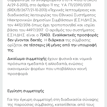
σύμφωνα με τα αναφερόμενα στο Ν. 4155/13 (ΦΕΚ/
Α/29-5-2013), στο άρθρο 11 της Υ.Α. Π1/2390/2013
(ΦΕΚ/Β/2677/21-10-2013) «Τεχνικές λεπτομέρειες και
διαδικασίες λειτουργίας του Εθνικού Συστήματος
Ηλεκτρονικών Δημοσίων Συμβάσεων (Ε.Σ.Η.ΔΗ.Σ.)»,
τον 4412/2016 όπως έχει τροποποιηθεί και ισχύει
βάσει του 4497/2017. Ο αριθμός του συστήματος
Ε.Σ.Η.ΔΗ.Σ. είναι ο
72433. Εναλλακτικές προσφορές
δεν γίνονται δεκτές.
Η
διάρκεια
της σύμβασης
ορίζεται
σε τέσσερις (4) μήνες από την υπογραφή
της.
Δικαίωμα συμμετοχής
έχουν φυσικά και νομικά
πρόσωπα ημεδαπά ή αλλοδαπά, ενώσεις
οικονομικών φορέων που υποβάλλουν κοινή
προσφορά.
Εγγύηση συμμετοχής
Για την έγκυρη συμμετοχή στη διαδικασία σύναψης
της παρούσας σύμβασης, κατατίθεται από τους