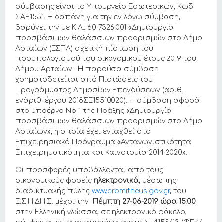
σύμβασης είναι το Υπουργείο Εσωτερικών, Κωδ.
ΣΑΕ1551. Η δαπάνη για την εν λόγω σύμβαση,
βαρύνει την με Κ.Α.: 60-7326.001 «Δημιουργία
προσβάσιμων θαλάσσιων προορισμών στο Δήμο
Αρταίων (ΕΣΠΑ) σχετική πίστωση του
προϋπολογισμού του οικονομικού έτους 2019 του
Δήμου Αρταίων. Η παρούσα σύμβαση
χρηματοδοτείται από Πιστώσεις του
Προγράμματος Δημοσίων Επενδύσεων (αριθ.
ενάριθ. έργου 2018ΣΕ15510020). Η σύμβαση αφορά
στο υποέργο Νο 1 της Πράξης «Δημιουργία
προσβάσιμων θαλάσσιων προορισμών στο Δήμο
Αρταίων», η οποία έχει ενταχθεί στο
Επιχειρησιακό Πρόγραμμα «Ανταγωνιστικότητα
Επιχειρηματικότητα και Καινοτομία 2014-2020».
Οι προσφορές υποβάλλονται από τους
οικονομικούς φορείς
ηλεκτρονικά
, μέσω της
διαδικτυακής πύλης
www.promitheus.gov.gr
, του
Ε.Σ.Η.ΔΗ.Σ. μέχρι την
Πέμπτη 27-06-2019 ώρα 15:00
στην Ελληνική γλώσσα, σε ηλεκτρονικό φάκελο,