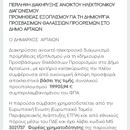
ΠΕΡΙΛΗΨΗ ΔΙΑΚΗΡΥΞΗΣ ΑΝΟΙΚΤΟΥ ΗΛΕΚΤΡΟΝΙΚΟΥ
ΔΙΑΓΩΝΙΣΜΟΥ
ΠΡΟΜΗΘΕΙΑΣ ΕΞΟΠΛΙΣΜΟΥ ΓΙΑ ΤΗ
ΔΗΜΙΟΥΡΓΙΑ
ΠΡΟΣΒΑΣΙΜΩΝ ΘΑΛΑΣΣΙΩΝ ΠΡΟΟΡΙΣΜΩΝ ΣΤΟ
ΔΗΜΟ ΑΡΤΑΙΩΝ
Ο ΔΗΜΑΡΧΟΣ ΑΡΤΑΙΩΝ
Διακηρύσσει ανοικτό ηλεκτρονικό διαγωνισμό
προμήθειας εξοπλισμού για τη «δημιουργία
Προσβάσιμων Θαλάσσιων Προορισμών στο Δήμο
Αρταίων» , με κριτήριο κατακύρωσης την πλέον
συμφέρουσα από οικονομική άποψη προσφορά
αποκλειστικά
βάσει της τιμής
, συνολικού
προϋπολογισμού
119.905,94
€
συμπεριλαμβανομένου του ΦΠΑ.
Η παρούσα σύμβαση χρηματοδοτείται από την
Ευρωπαϊκή Ένωση (Ευρωπαϊκό Ταμείο
Περιφερειακής Ανάπτυξης ΕΤΠΑ) και από εθνικούς
πόρους μέσω του ΠΔΕ και έχει λάβει κωδικό MIS
5021737
.
Φορέας χρηματοδότησης
της παρούσας