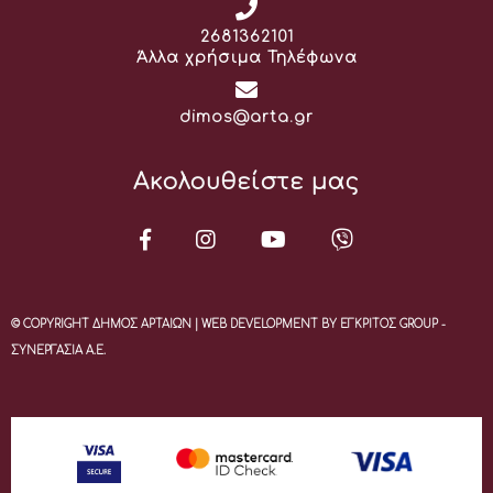
Τηλέφωνο:
2681362101
Άλλα χρήσιμα Τηλέφωνα
Email:
dimos@arta.gr
Ακολουθείστε μας
© COPYRIGHT ΔΗΜΟΣ ΑΡΤΑΙΩΝ | WEB DEVELOPMENT BY ΕΓΚΡΙΤΟΣ GROUP -
ΣΥΝΕΡΓΑΣΙΑ Α.Ε.