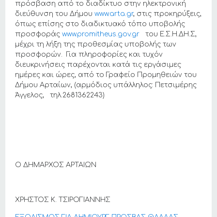
πρόσβαση από το διαδίκτυο στην ηλεκτρονική
διεύθυνση του Δήμου
www.arta.gr
, στις προκηρύξεις,
όπως επίσης στο διαδικτυακό τόπο υποβολής
προσφοράς
www.promitheus.gov.gr
του Ε.Σ.Η.ΔΗ.Σ,
μέχρι τη λήξη της προθεσμίας υποβολής των
προσφορών. Για πληροφορίες και τυχόν
διευκρινήσεις παρέχονται κατά τις εργάσιμες
ημέρες και ώρες, από το Γραφείο Προμηθειών του
Δήμου Αρταίων, (αρμόδιος υπάλληλος: Πετσιμέρης
Άγγελος, τηλ.2681362243)
Ο ΔΗΜΑΡΧΟΣ ΑΡΤΑΙΩΝ
ΧΡΗΣΤΟΣ Κ. ΤΣΙΡΟΓΙΑΝΝΗΣ