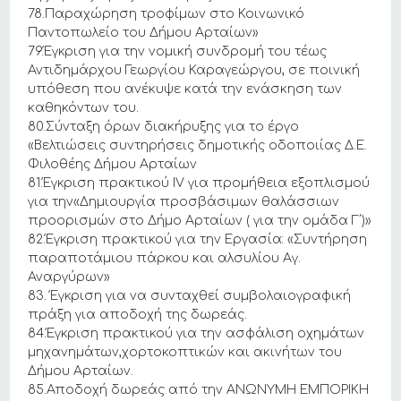
78.Παραχώρηση τροφίμων στο Κοινωνικό
Παντοπωλείο του Δήμου Αρταίων»
79.Έγκριση για την νομική συνδρομή του τέως
Αντιδημάρχου Γεωργίου Καραγεώργου, σε ποινική
υπόθεση που ανέκυψε κατά την ενάσκηση των
καθηκόντων του.
80.Σύνταξη όρων διακήρυξης για το έργο
«Βελτιώσεις συντηρήσεις δημοτικής οδοποιίας Δ.Ε.
Φιλοθέης Δήμου Αρταίων
81.Έγκριση πρακτικού ΙV για προμήθεια εξοπλισμού
για την«Δημιουργία προσβάσιμων θαλάσσιων
προορισμών στο Δήμο Αρταίων ( για την ομάδα Γ΄)»
82.Έγκριση πρακτικού για την Εργασία: «Συντήρηση
παραποτάμιου πάρκου και αλσυλίου Αγ.
Αναργύρων»
83. Έγκριση για να συνταχθεί συμβολαιογραφική
πράξη για αποδοχή της δωρεάς.
84.Έγκριση πρακτικού για την ασφάλιση οχημάτων
μηχανημάτων,χορτοκοπτικών και ακινήτων του
Δήμου Αρταίων.
85.Αποδοχή δωρεάς από την ΑΝΩΝΥΜH ΕΜΠΟΡΙΚΗ