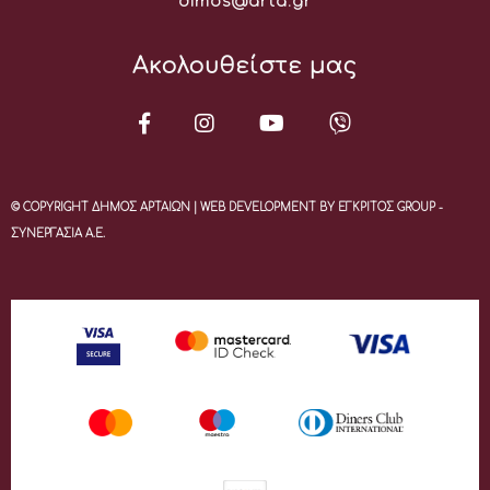
Email:
dimos@arta.gr
Ακολουθείστε μας
© COPYRIGHT ΔΗΜΟΣ ΑΡΤΑΙΩΝ | WEB DEVELOPMENT BY ΕΓΚΡΙΤΟΣ GROUP -
ΣΥΝΕΡΓΑΣΙΑ Α.Ε.