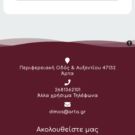
Διεύθυνση:
Περιφερειακή Οδός & Αυξεντίου 47132
Άρτα
Τηλέφωνο:
2681362101
Άλλα χρήσιμα Τηλέφωνα
Email:
dimos@arta.gr
Ακολουθείστε μας