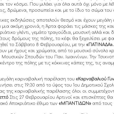
ι τον κόσμο. Που μιλάει για όλα αυτά όχι μόνο με λέξ
εις, δρώμενα, προσωπεία και με το ίδιο το σώμα του
ικες εκδηλώσεις αποτελούν θεσμό και έχουν μεγάλη
α μια ακόμη χρονιά, η Άρτα φοράει τις μάσκες της και
ιάτικο γλέντι, γεμάτο τραγούδια, μουσική αλλά και
Στους δρόμους της πόλης, το κέφι θα ξεχειλίσει με 
θεί το Σάββατο 8 Φεβρουαρίου, με την
«ΠΑΤΙΝΑΔΑ».
ουν με ήχους και χρώματα, από το μουσικό σύνολο κ
 Μουσικών Σπουδών του Παν. Ιωαννίνων. Την Τσικνο
κέντρο της πόλης με τις κόκκινες κάπες της, τις ανα
η μεγάλη καρναβαλική παρέλαση του
«Καρναβαλιού Γυν
νήσει στις 19:30 από το ύψος του 1ου Δημοτικού Σχο
ρας της καρναβαλικής παρέλασης όλοι οι συμμετέχο
εττό
Στις 27 Φεβρουαρίου Αρτινοί και επισκέπτες θα 
κό Αποκριάτικο έθιμο των
«ΜΠΑΝΤΙΔΩΝ»
από τους 