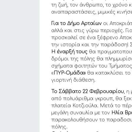
τη ζωή, τον άνθρωπο, το χρόνο κα
αναπαραστάσεις, μιμικές κινήσ
Για το Δήμο Αρταίων
οι Αποκριάτ
αλλά και στις γύρω περιοχές. Γι
προσκαλεί σε ένα ξέφρενο Αποκρ
την ιστορία και την παράδοση! 
Η έναρξή τους
θα πραγματοποιη
δρόμοι της πόλης θα πλημμυρίσ
σχήματα φοιτητών του Τμήματος
«
ΠΥΡ-Ομάδα»
θα κατακλύσει το 
γιορτινή διάθεση.
Το Σάββατο 22 Φεβρουαρίου
, 
από πολυάριθμα γκρουπ, θα ξεκι
πλατεία Κοτζιούλα. Μετά το πέ
μεγάλη συναυλία με τον
Ηλία Βρ
παρακολουθήσουν το παραδοσια
πόλης.