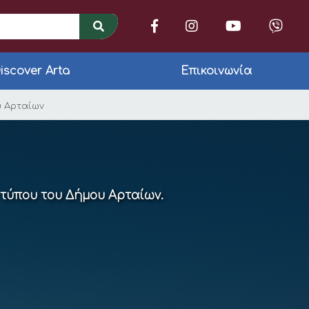
iscover Arta
Επικοινωνία
! Το πρόγραμμα των 
υ Αρταίων
 τύπου του Δήμου Αρταίων.