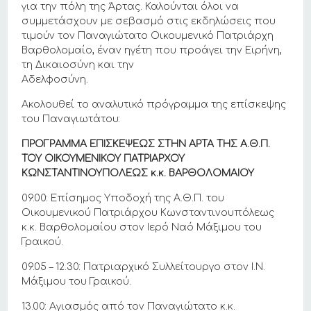
για την πόλη της Άρτας. Καλούνται όλοι να
συμμετάσχουν με σεβασμό στις εκδηλώσεις που
τιμούν τον Παναγιώτατο Οικουμενικό Πατριάρχη
Βαρθολομαίο, έναν ηγέτη που προάγει την Ειρήνη,
τη Δικαιοσύνη και την
Αδελφοσύνη.
Ακολουθεί το αναλυτικό πρόγραμμα της επίσκεψης
του Παναγιωτάτου:
ΠΡΟΓΡΑΜΜΑ ΕΠΙΣΚΕΨΕΩΣ ΣΤΗΝ ΑΡΤΑ ΤΗΣ Α.Θ.Π.
ΤΟΥ ΟΙΚΟΥΜΕΝΙΚΟΥ ΠΑΤΡΙΑΡΧΟΥ
ΚΩΝΣΤΑΝΤΙΝΟΥΠΟΛΕΩΣ κ.κ. ΒΑΡΘΟΛΟΜΑΙΟΥ
09.00: Επίσημος Υποδοχή της Α.Θ.Π. του
Οικουμενικού Πατριάρχου Κωνσταντινουπόλεως
κ.κ. Βαρθολομαίου στον Ιερό Ναό Μάξιμου του
Γραικού.
09.05 – 12.30: Πατριαρχικό Συλλείτουργο στον Ι.Ν.
Μάξιμου του Γραικού.
13.00: Αγιασμός από τον Παναγιώτατο κ.κ.