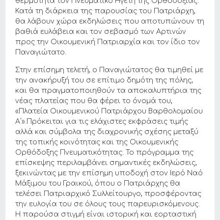
θερμότητα τον Πνευματικό Ηγέτη της Ορθοδοξίας.
Κατά τη διάρκεια της παρουσίας του Πατριάρχη,
θα λάβουν χώρα εκδηλώσεις που αποτυπώνουν τη
βαθιά ευλάβεια και τον σεβασμό των Αρτινών
προς την Οικουμενική Πατριαρχία και τον ίδιο τον
Παναγιώτατο.
Στην επίσημη τελετή, ο Παναγιώτατος θα τιμηθεί με
την ανακήρυξή του σε επίτιμο δημότη της πόλης,
και θα πραγματοποιηθούν τα αποκαλυπτήρια της
νέας πλατείας που θα φέρει το όνομά του,
«Πλατεία Οικουμενικού Πατριάρχου Βαρθολομαίου
Α΄».Πρόκειται για τις ελάχιστες εκφράσεις τιμής
αλλά και σύμβολα της διαχρονικής σχέσης μεταξύ
της τοπικής κοινότητας και της Οικουμενικής
Ορθόδοξης Πνευματικότητας. Το πρόγραμμα της
επίσκεψης περιλαμβάνει σημαντικές εκδηλώσεις,
ξεκινώντας με την επίσημη υποδοχή στον Ιερό Ναό
Μάξιμου του Γραικού, όπου ο Πατριάρχης θα
τελέσει Πατριαρχικό Συλλείτουργο, προσφέροντας
την ευλογία του σε όλους τους παρευρισκόμενους.
Η παρούσα στιγμή είναι ιστορική και εορταστική