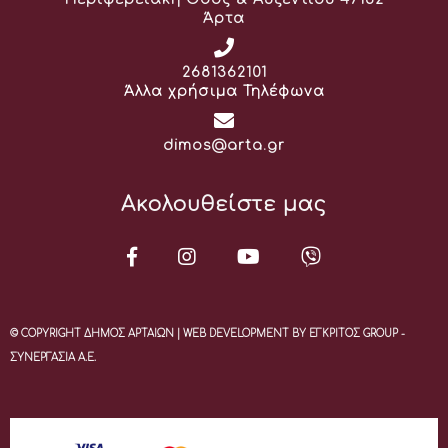
Άρτα
Τηλέφωνο:
2681362101
Άλλα χρήσιμα Τηλέφωνα
Email:
dimos@arta.gr
Ακολουθείστε μας
© COPYRIGHT ΔΗΜΟΣ ΑΡΤΑΙΩΝ | WEB DEVELOPMENT BY ΕΓΚΡΙΤΟΣ GROUP -
ΣΥΝΕΡΓΑΣΙΑ Α.Ε.