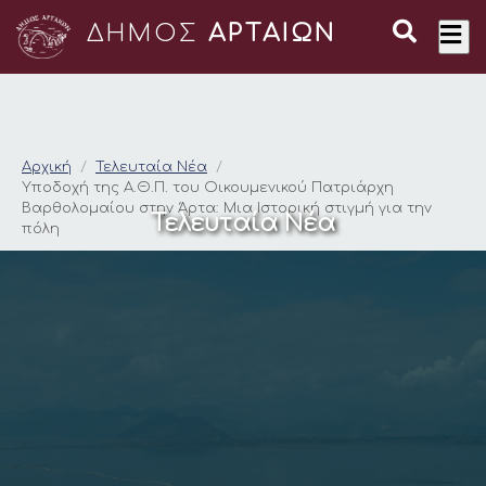
ΔΗΜΟΣ
ΑΡΤΑΙΩΝ
Υποδοχή της Α.Θ.Π. 
Αρχική
Τελευταία Νέα
Υποδοχή της Α.Θ.Π. του Οικουμενικού Πατριάρχη
Βαρθολομαίου στην Άρτα: Μια Ιστορική στιγμή για την
Τελευταία Νέα
πόλη