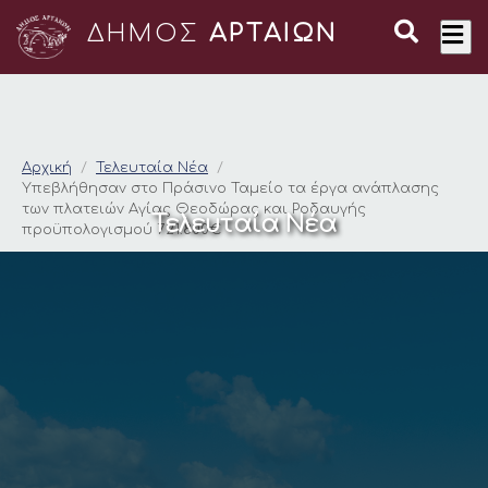
ΔΗΜΟΣ
ΑΡΤΑΙΩΝ
Υπεβλήθησαν στο Πρ
Αρχική
Τελευταία Νέα
Υπεβλήθησαν στο Πράσινο Ταμείο τα έργα ανάπλασης
των πλατειών Αγίας Θεοδώρας και Ροδαυγής
Τελευταία Νέα
προϋπολογισμού 721.800€