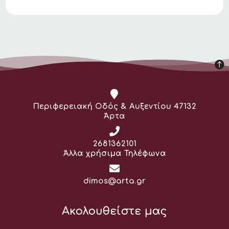
Διεύθυνση:
Περιφερειακή Οδός & Αυξεντίου 47132
Άρτα
Τηλέφωνο:
2681362101
Άλλα χρήσιμα Τηλέφωνα
Email:
dimos@arta.gr
Ακολουθείστε μας