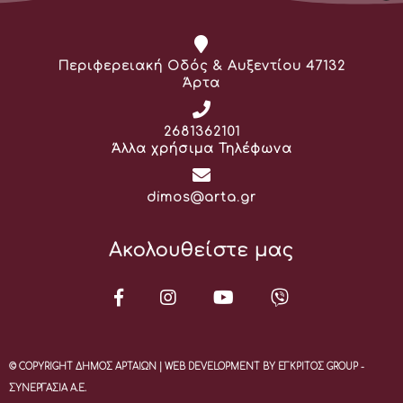
Διεύθυνση:
Περιφερειακή Οδός & Αυξεντίου 47132
Άρτα
Τηλέφωνο:
2681362101
Άλλα χρήσιμα Τηλέφωνα
Email:
dimos@arta.gr
Ακολουθείστε μας
© COPYRIGHT ΔΗΜΟΣ ΑΡΤΑΙΩΝ | WEB DEVELOPMENT BY ΕΓΚΡΙΤΟΣ GROUP -
ΣΥΝΕΡΓΑΣΙΑ Α.Ε.