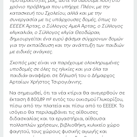
προτεραιότητές μας, ώστε να δώσουμε λύση στο
χρόνιο πρόβλημα που υπήρχε. Πλέον, με την
κατασκευή του Σχολείου, αλλά και με την
συνεργασία με τις υπάρχουσες δομές, όπως το
ΕΕΕΕΚ Άρτας, ο Σύλλογος ΑμεΑ Άρτας, ο Σύλλογος
«Αγκαλιά», ο Σύλλογος «Αγία Θεοδώρα»,
δημιουργείται ένα ευρύ φάσμα σύγχρονων δομών
για την εκπαίδευση και την ανάπτυξη των παιδιών
με ειδικές ανάγκες.
Σκοπός μας είναι να παρέχουμε ολοκληρωμένες
υποδομές σε όλες τις ηλικίες και για όλα τα
παιδιά»
αναφέρει σε δήλωσή του ο Δήμαρχος
Αρταίων Χρήστος Τσιρογιάννης
.
Να σημειωθεί, ότι τα νέα κτίρια θα ανεγερθούν σε
έκταση 8.800,89 m² εντός του οικισμού Γλυκορίζου,
πίσω από την πλατεία και πίσω από το ΕΕΕΕΚ. Το
ισόγειο θα περιλαμβάνει τις αίθουσες
διδασκαλίας και τα εργαστήρια, αίθουσα
πολλαπλών χρήσεων, βιβλιοθήκη, κυλικείο χώρο
φαγητού, τους χώρους φυσικής αγωγής και