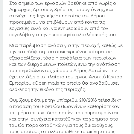
Στο σημείο των εργασιών βρέθηκε από νωρίς ο
Δήμαρχος Αρταίων, Χρήστος Τσιρογιάννης, και
στελέχη της Τεχνικής Υπηρεσίας του Δήμου,
προκειμένου να επιβλέψουν από κοντά τις
εργασίες αλλά και να ενημερωθούν από τον
εργολάβο για την ημερομηνία ολοκλήρωσής του.
Μια παρέμβαση ανάσα για την περιοχή, καθώς με
την κατεδάφιση του συγκεκριμένου κτίσματος
εξασφαλίζεται τόσο η ασφάλεια των περιοίκων
και των διερχόμενων πολιτών
,
ενώ την ανάπλαση
του περιβάλλοντος χώρου ο Δήμος Αρταίων, την
έχει εντάξει στο πλαίσιο του έργου Ανοικτό Κέντρο
Εμπορίου «Open mall» το οποίο θα αναβαθμίσει
ολόκληρη την εικόνα της περιοχής.
Θυμίζουμε ότι με την υπ΄αριθμ. 210/2018 τελεσίδικη
απόφαση του Εφετείου Ιωαννίνων καθορίστηκαν
τα τμήματα των ιδιοκτησιών που ρυμοτομούνται
και στην συνέχεια κατατέθηκαν τα χρήματα στο
ταμείο παρακαταθηκών για τους δικαιούχους,
τους οποίους απαλλοτριώθηκε το ακίνητο τους.