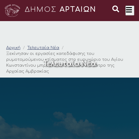
ΔΗΜΟΣ
ΑΡΤΑΙΩΝ
Ξεκίνησαν οι εργασ
Αρχική
Τελευταία Νέα
Ξεκίνησαν οι εργασίες κατεδάφισης του
ρυμοτομούμενου κτίσματος στο ευρυχώριο του Αγίου
Τελευταία Νέα
Κωνσταντίνου μπροστά από το Μικρό Θέατρο της
Αρχαίας Αμβρακίας