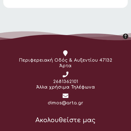
Διεύθυνση:
Περιφερειακή Οδός & Αυξεντίου 47132
Άρτα
Τηλέφωνο:
2681362101
Άλλα χρήσιμα Τηλέφωνα
Email:
dimos@arta.gr
Ακολουθείστε μας